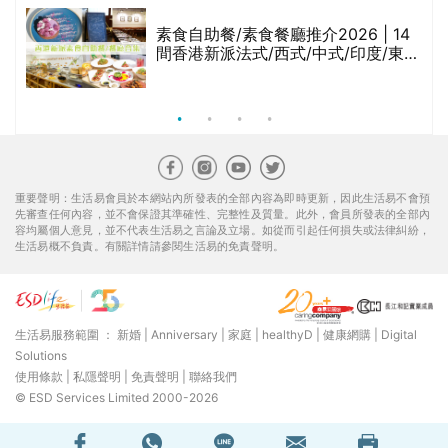
等
素食自助餐/素食餐廳推介2026 | 14
間香港新派法式/西式/中式/印度/東南
亞/港式/Fusion素食齋菜必試:樂園素
食、無肉食、素年(持續更新)
重要聲明：生活易會員於本網站內所發表的全部內容為即時更新，因此生活易不會預
先審查任何內容，並不會保證其準確性、完整性及質量。此外，會員所發表的全部內
容均屬個人意見，並不代表生活易之言論及立場。如從而引起任何損失或法律糾紛，
生活易概不負責。有關詳情請參閱生活易的免責聲明。
生活易服務範圍 ：
新婚
|
Anniversary
|
家庭
|
healthyD
|
健康網購
|
Digital
Solutions
使用條款
|
私隱聲明
|
免責聲明
|
聯絡我們
© ESD Services Limited 2000-2026