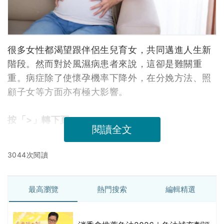
很多女性都渴望跟伴侶生兒育女，共同邁進人生新
階段。然而對於風濕病患者來說，這卻是難關重
重。病症除了使懷孕機率下降外，在分娩方法、照
顧子女等方面亦有極大影響。
按「>」轉下頁
閱讀全文
3044次閱讀
最高瀏覽
熱門搜索
編輯精選