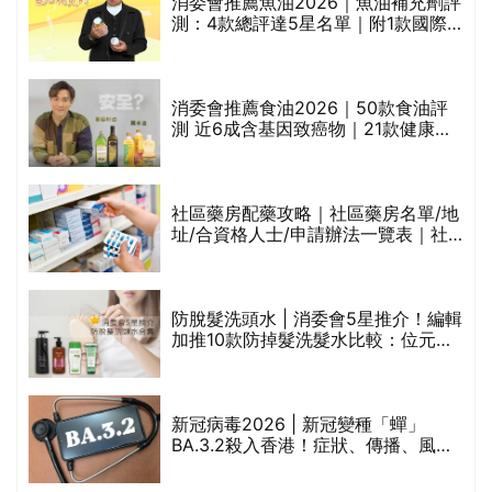
消委會推薦魚油2026｜魚油補充劑評
測：4款總評達5星名單｜附1款國際
魚油標準5星認證 針對2毒物測試 均
通過消委會標準
評
消委會推薦食油2026｜50款食油評
測 近6成含基因致癌物｜21款健康煮
食油總評達5星滿分名單(初榨橄欖油/
橄欖油/牛油果油/米糠油/芥花籽油/花
生油等)
社區藥房配藥攻略｜社區藥房名單/地
址/合資格人士/申請辦法一覽表｜社
禁
區藥房是甚麼？可以申請藥物資助計
劃？（持續更新）
防脫髮洗頭水 | 消委會5星推介！編輯
的
加推10款防掉髮洗髮水比較：位元
甲
堂、呂、PANTOGAR、純素有機、咖
啡因洗髮水
巾
新冠病毒2026 | 新冠變種「蟬」
BA.3.2殺入香港！症狀、傳播、風險
與預防方法一文睇