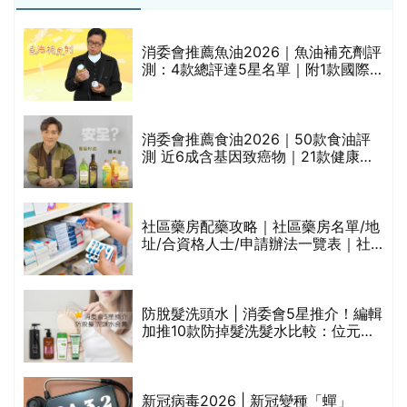
消委會推薦魚油2026｜魚油補充劑評
測：4款總評達5星名單｜附1款國際
魚油標準5星認證 針對2毒物測試 均
通過消委會標準
評
消委會推薦食油2026｜50款食油評
測 近6成含基因致癌物｜21款健康煮
食油總評達5星滿分名單(初榨橄欖油/
橄欖油/牛油果油/米糠油/芥花籽油/花
生油等)
社區藥房配藥攻略｜社區藥房名單/地
址/合資格人士/申請辦法一覽表｜社
禁
區藥房是甚麼？可以申請藥物資助計
劃？（持續更新）
防脫髮洗頭水 | 消委會5星推介！編輯
的
加推10款防掉髮洗髮水比較：位元
甲
堂、呂、PANTOGAR、純素有機、咖
啡因洗髮水
巾
新冠病毒2026 | 新冠變種「蟬」