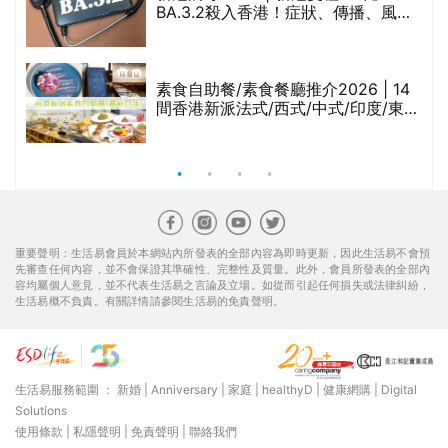
BA.3.2殺入香港！症狀、傳播、風險
與預防方法一文睇
等
素食自助餐/素食餐廳推介2026 | 14
間香港新派法式/西式/中式/印度/東南
亞/港式/Fusion素食齋菜必試:樂園素
食、無肉食、素年(持續更新)
重要聲明：生活易會員於本網站內所發表的全部內容為即時更新，因此生活易不會預
先審查任何內容，並不會保證其準確性、完整性及質量。此外，會員所發表的全部內
容均屬個人意見，並不代表生活易之言論及立場。如從而引起任何損失或法律糾紛，
生活易概不負責。有關詳情請參閱生活易的免責聲明。
生活易服務範圍 ：
新婚
|
Anniversary
|
家庭
|
healthyD
|
健康網購
|
Digital
Solutions
使用條款
|
私隱聲明
|
免責聲明
|
聯絡我們