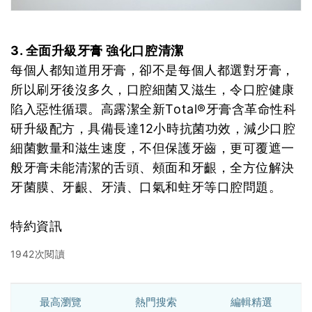
3. 全面升級牙膏 強化口腔清潔
每個人都知道用牙膏，卻不是每個人都選對牙膏，
所以刷牙後沒多久，口腔細菌又滋生，令口腔健康
陷入惡性循環。高露潔全新Total®牙膏含革命性科
研升級配方，具備長達12小時抗菌功效，減少口腔
細菌數量和滋生速度，不但保護牙齒，更可覆遮一
般牙膏未能清潔的舌頭、頰面和牙齦，全方位解決
牙菌膜、牙齦、牙漬、口氣和蛀牙等口腔問題。
特約資訊
1942次閱讀
最高瀏覽
熱門搜索
編輯精選