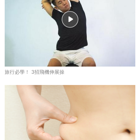
旅行必學！ 3招飛機伸展操