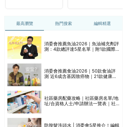
最高瀏覽
熱門搜索
編輯精選
消委會推薦魚油2026｜魚油補充劑評
測：4款總評達5星名單｜附1款國際
魚油標準5星認證 針對2毒物測試 均
通過消委會標準
消委會推薦食油2026｜50款食油評
的
測 近6成含基因致癌物｜21款健康煮
甲
食油總評達5星滿分名單(初榨橄欖油/
橄欖油/牛油果油/米糠油/芥花籽油/花
生油等)
社區藥房配藥攻略｜社區藥房名單/地
址/合資格人士/申請辦法一覽表｜社
禁
區藥房是甚麼？可以申請藥物資助計
劃？（持續更新）
評
防脫髮洗頭水 | 消委會5星推介！編輯