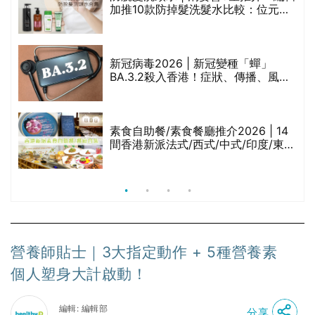
加推10款防掉髮洗髮水比較：位元
堂、呂、PANTOGAR、純素有機、咖
啡因洗髮水
新冠病毒2026 | 新冠變種「蟬」
BA.3.2殺入香港！症狀、傳播、風險
與預防方法一文睇
腩
素食自助餐/素食餐廳推介2026 | 14
間香港新派法式/西式/中式/印度/東南
亞/港式/Fusion素食齋菜必試:樂園素
食、無肉食、素年(持續更新)
營養師貼士｜3大指定動作 + 5種營養素
個人塑身大計啟動！
編輯: 編輯部
分享