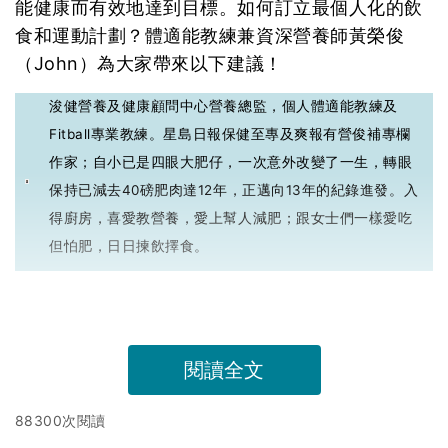
能健康而有效地達到目標。如何訂立最個人化的飲
食和運動計劃？體適能教練兼資深營養師黃榮俊
（John）為大家帶來以下建議！
浚健營養及健康顧問中心營養總監，個人體適能教練及
Fitball專業教練。星島日報保健至專及爽報有營俊補專欄
作家；自小已是四眼大肥仔，一次意外改變了一生，轉眼
保持已減去40磅肥肉達12年，正邁向13年的紀錄進發。入
得廚房，喜愛教營養，愛上幫人減肥；跟女士們一樣愛吃
但怕肥，日日揀飲擇食。
閱讀全文
88300次閱讀