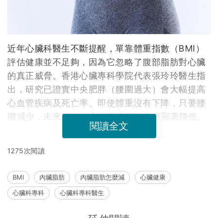
近年心臟科醫生不斷提醒，單靠體重指數（BMI）
評估健康並不足夠，因為它忽略了腹部脂肪對心臟
的真正威脅。香港心臟專科學院代表張玲玲醫生指
出，研究已證實中央肥胖（腰圍過大）會大幅提高
心血管疾病及死亡率。即使體重沒有下降，只要腰
圍減少，未來10年的心血管病風險亦會顯著降低。
閱讀全文
1275次閱讀
BMI
內臟脂肪
內臟脂肪怎麼減
心臟健康
心臟科專科
心臟科專科醫生