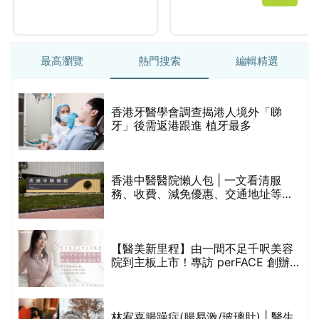
最高瀏覽
熱門搜索
編輯精選
破
香港牙醫學會調查揭港人境外「睇
保
牙」後需返港跟進 植牙最多
香港中醫醫院懶人包 | 一文看清服
務、收費、減免優惠、交通地址等
(附預約連結+更多中醫診所資訊)
【醫美新里程】由一間不足千呎美容
院到主板上市！專訪 perFACE 創辦
人符芷晴：逆巿擴張，以人為本構建
醫美版圖
林宥嘉腸躁症(腸易激/玻璃肚) | 醫生