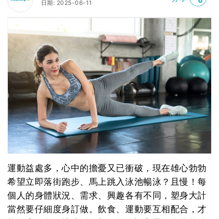
日期: 2025-06-11
運動益處多，心中的擔憂又已衝破，現在雄心勃勃
希望立即落街跑步、馬上跳入泳池暢泳？且慢！每
個人的身體狀況、需求、興趣各有不同，塑身大計
當然要仔細度身訂做。飲食、運動要互相配合，才