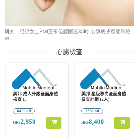
研究：絕經女士BMI正常但腰圍過35吋 心臟病或癌症風險
增