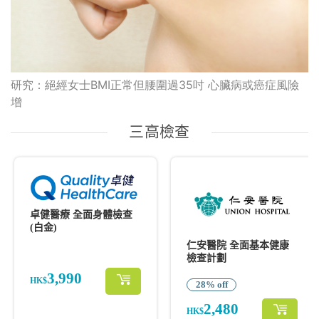
研究：絕經女士BMI正常但腰圍過35吋 心臟病或癌症風險
增