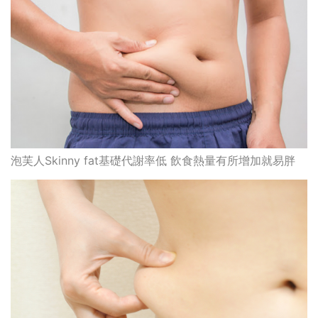
泡芙人Skinny fat基礎代謝率低 飲食熱量有所增加就易胖