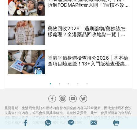
的
拆解FODMAP飲食原則「1習慣不改
甲
變，服藥難根治」
折
藥物回收2026｜過期藥物/藥餘該怎
樣處理？全港藥品回收地點一覽｜屈
臣氏、萬寧、首衛、綠領行動等
香港平價身體檢查推介2026 | 基本檢
查項目驗這些！13+入門版檢查優惠
組合$550起
重要聲明：生活易會員於本網站內所發表的全部內容為即時更新，因此生活易不會預
先審查任何內容，並不會保證其準確性、完整性及質量。此外，會員所發表的全部內
容均屬個人意見，並不代表生活易之言論及立場。如從而引起任何損失或法律糾紛，
生活易概不負責。有關詳情請參閱生活易的免責聲明。