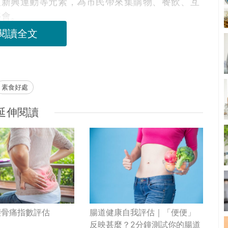
及新興運動等元素，為市民帶來集購物、餐飲、互
盛會。
閱讀全文
素食好處
延伸閱讀
腰骨痛指數評估
腸道健康自我評估｜「便便」
反映甚麼？2分鐘測試你的腸道