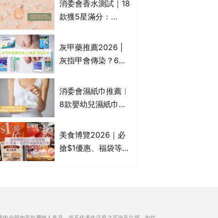
消委會香水測試｜18
Francfranc、
款獲5星滿分：
BRUNO等
GIORGIO
ARMANI、Marks &
灰甲藥推薦2026 |
Spencer、CHANEL
灰指甲會傳染？6款
等｜2款含歐盟禁用
治療灰指甲外塗藥
物質 或干擾內分泌
膏/抗甲癬油劑的功
消委會濕紙巾推薦︱
效/價格比較：羅霉
8款嬰幼兒濕紙巾獲
樂(樂指利)/恢甲清/
滿分5星評級推介：
愛甲妥
屈臣氏watsons、強
美食博覽2026｜必
生Johnson's等｜測
搶$1優惠、福袋等精
試揭1款樣本細菌含
選飲食優惠合集｜附
量超標近500倍
日期、官網及門票詳
情｜持續更新
表的全部內容均屬個人意見，並不代表生活易之言論及立場。如從