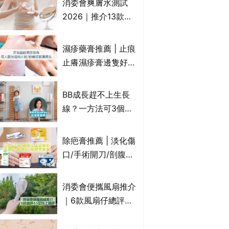
消委會爽膚水測試
達5星滿分名單 屈臣
2026｜推介13款總
氏、老協珍、余仁
評獲5星：
生、樂道有上榜！
Cetaphil、The
濕疹藥膏推薦 | 止痕
Ordinary、
止癢濕疹膏邊隻好？
CAUDALIE等｜9款
10款無類固醇濕疹藥
爽膚水檢出致敏香料
膏/濕疹膏 嬰兒BB濕
BB成長趕不上生長
疹皮膚適用！紓緩防
線？一方法可3個月
敏潤膚cream推介
高3cm*？營養師：
(附外用類固醇成份
懂得把握1歲起「長
除疤膏推薦 | 淡化傷
一覽)
高黃金期」
口/手術開刀/剖腹生
產疤痕 5款好用除疤
藥膏/除疤筆/除疤貼
消委會便攜風扇推介
比較（消委會教揀選
｜6款風扇仔總評達
貼士+醫生拆解去疤
4.5星名單：無印良
原理）
品 MUJI、