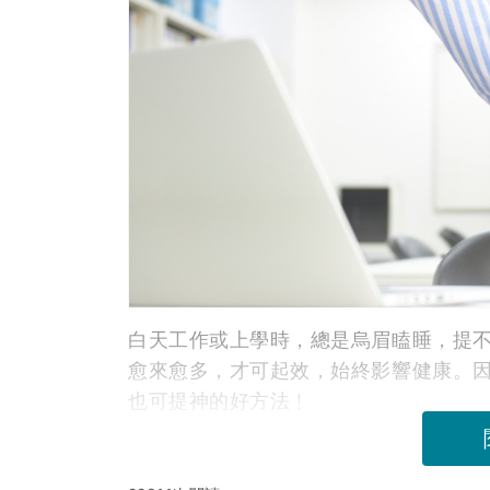
白天工作或上學時，總是烏眉瞌睡，提
愈來愈多，才可起效，始終影響健康。因
也可提神的好方法﹗