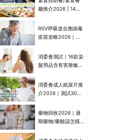
素食自助餐/素食餐
一文睇
廳推介2026 | 14間
香港新派法式/西式/
中式/印度/東南亞/港
RSV呼吸道合胞病毒
式/Fusion素食齋菜
疫苗攻略2026｜
必試:樂園素食、無肉
RSV針哪裡打？誰是
食、素年(持續更新)
高危？RSV疫苗價錢
消委會測試｜16款染
比較、打針後反應處
髮用品含有害致敏物
理/長者醫療券資助
9款獲5星滿分推
介!50惠、Return回
消委會成人紙尿片推
本、Furnte、Rerise
介2026｜測試30款
紙尿片、紙尿褲、尿
滲墊防漏表現/回滲/
藥物回收2026｜過
化學物質檢測等｜5
期藥物/藥餘該怎樣
款總評達5星名單
處理？全港藥品回收
地點一覽｜屈臣氏、