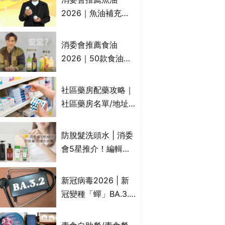
2026｜魚油補充劑
評測：4款總評達5星
名單｜附1款國際魚
消委會推薦食油
油標準5星認證 針對
2026｜50款食油評
2毒物測試 均通過
測 近6成含基因致癌
消委會標準
物｜21款健康煮食油
社區藥房配藥攻略｜
總評達5星滿分名單
社區藥房名單/地址/
(初榨橄欖油/橄欖油/
合資格人士/申請辦
牛油果油/米糠油/芥
法一覽表｜社區藥房
防脫髮洗頭水 | 消委
花籽油/花生油等)
是甚麼？可以申請藥
會5星推介！編輯加
物資助計劃？（持續
推10款防掉髮洗髮水
更新）
比較：位元堂、呂、
新冠病毒2026 | 新
PANTOGAR、純素
冠變種「蟬」BA.3.2
有機、咖啡因洗髮水
殺入香港！症狀、傳
播、風險與預防方法