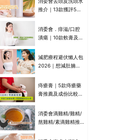
消委會去頭皮洗頭水
萬寧、首衛、綠領行
推介｜13款獲評5星
動等
推薦：施巴、
KLORANE、沙宣、
消委會．痱滋/口腔
呂、LUX等上榜｜4
潰瘍｜10款軟膏及啫
款含歐盟禁用成分吡
喱凝膠邊款好？哪款
硫鎓鋅！
屬處方藥物？有哪些
減肥療程避伏懶人包
受關注成分？｜必知
2026｜想減肚腩但
3大選購留意事項
怕中伏？ALYSSA
VS不良黑店5大手法
痔瘡膏｜5款痔瘡藥
對比｜SLIMTONE減
膏推薦及成份比較
肥療程效果如何？
+痔瘡口服藥推薦！
有效紓緩痔瘡疼痛痕
消委會滴雞精/雞精/
癢｜附痔瘡成因及病
熬雞精/素滴雞精推
徵
薦｜比較15款雞精 1
款含致癌物 9款總評