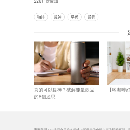
22811次閱讀
咖排
提神
早餐
營養
真的可以提神？破解能量飲品
【喝咖啡
的6個迷思
重要聲明：生活易會員於本網站內所發表的全部內容為即時更新，