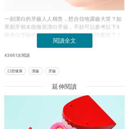
一副潔白的牙齒人人稱羨，想自信地露齒大笑？如
果刷牙都未能徹底潔白牙齒，不妨可以參考以下4
種美白牙齒的方法，以後露出牙齒也不怕尷尬了！
閱讀全文
43661次閱讀
口腔健康
潔齒
牙齒
延伸閱讀