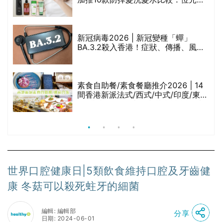
甲
堂、呂、PANTOGAR、純素有機、咖
啡因洗髮水
巾
新冠病毒2026 | 新冠變種「蟬」
BA.3.2殺入香港！症狀、傳播、風險
與預防方法一文睇
等
素食自助餐/素食餐廳推介2026 | 14
間香港新派法式/西式/中式/印度/東南
亞/港式/Fusion素食齋菜必試:樂園素
食、無肉食、素年(持續更新)
世界口腔健康日|5類飲食維持口腔及牙齒健
康 冬菇可以殺死蛀牙的細菌
編輯: 編輯部
分享
日期: 2024-06-01