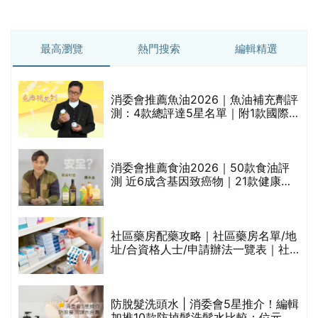
最高瀏覽
熱門搜索
編輯精選
消委會推薦魚油2026｜魚油補充劑評
測：4款總評達5星名單｜附1款國際
魚油標準5星認證 針對2毒物測試 均
通過消委會標準
評
消委會推薦食油2026｜50款食油評
測 近6成含基因致癌物｜21款健康煮
食油總評達5星滿分名單(初榨橄欖油/
橄欖油/牛油果油/米糠油/芥花籽油/花
生油等)
社區藥房配藥攻略｜社區藥房名單/地
址/合資格人士/申請辦法一覽表｜社
禁
區藥房是甚麼？可以申請藥物資助計
劃？（持續更新）
防脫髮洗頭水 | 消委會5星推介！編輯
的
加推10款防掉髮洗髮水比較：位元