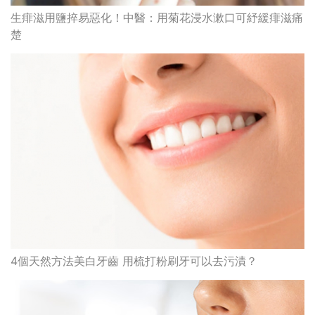
生痱滋用鹽捽易惡化！中醫：用菊花浸水漱口可紓緩痱滋痛
楚
4個天然方法美白牙齒 用梳打粉刷牙可以去污漬？