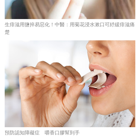
生痱滋用鹽捽易惡化！中醫：用菊花浸水漱口可紓緩痱滋痛
楚
預防認知障礙症 嚼香口膠幫到手