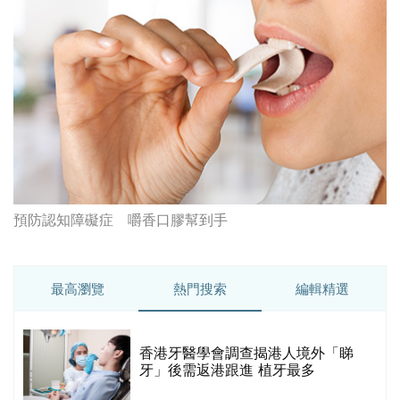
預防認知障礙症 嚼香口膠幫到手
最高瀏覽
熱門搜索
編輯精選
破
香港牙醫學會調查揭港人境外「睇
保
牙」後需返港跟進 植牙最多