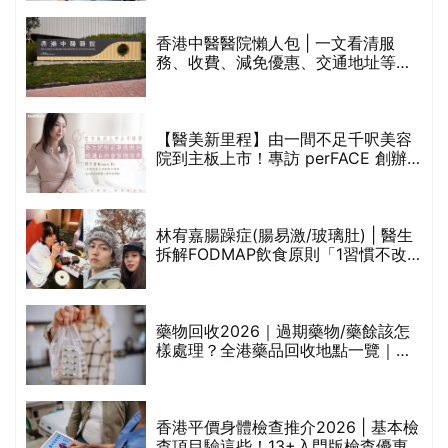
香港中醫醫院懶人包 | 一文看清服
務、收費、減免優惠、交通地址等
(附預約連結+更多中醫診所資訊)
【醫美新里程】由一間不足千呎美容
院到主板上市！專訪 perFACE 創辦
人符芷晴：逆巿擴張，以人為本構建
醫美版圖
林宥嘉腸躁症(腸易激/玻璃肚) | 醫生
的
拆解FODMAP飲食原則「1習慣不改
甲
變，服藥難根治」
折
藥物回收2026｜過期藥物/藥餘該怎
樣處理？全港藥品回收地點一覽｜屈
臣氏、萬寧、首衛、綠領行動等
香港平價身體檢查推介2026 | 基本檢
查項目驗這些！13+入門版檢查優惠