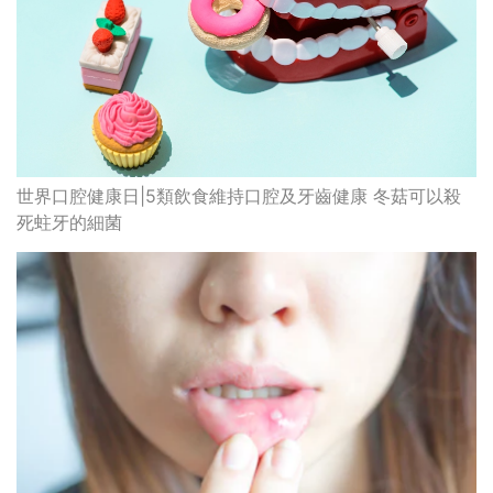
世界口腔健康日|5類飲食維持口腔及牙齒健康 冬菇可以殺
死蛀牙的細菌