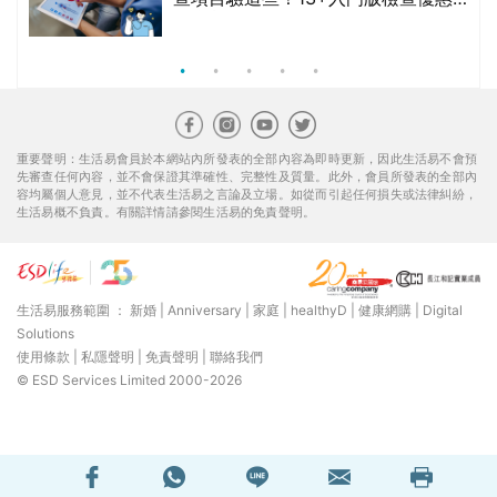
組合$550起
重要聲明：生活易會員於本網站內所發表的全部內容為即時更新，因此生活易不會預
先審查任何內容，並不會保證其準確性、完整性及質量。此外，會員所發表的全部內
容均屬個人意見，並不代表生活易之言論及立場。如從而引起任何損失或法律糾紛，
生活易概不負責。有關詳情請參閱生活易的免責聲明。
生活易服務範圍 ：
新婚
|
Anniversary
|
家庭
|
healthyD
|
健康網購
|
Digital
Solutions
使用條款
|
私隱聲明
|
免責聲明
|
聯絡我們
© ESD Services Limited 2000-2026