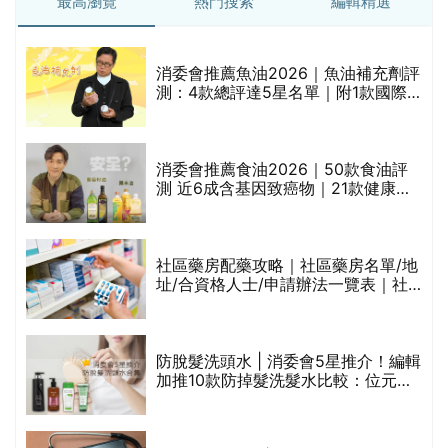
最高瀏覽
熱門搜索
編輯精選
消委會推薦魚油2026｜魚油補充劑評
測：4款總評達5星名單｜附1款國際
魚油標準5星認證 針對2毒物測試 均
通過消委會標準
評
消委會推薦食油2026｜50款食油評
測 近6成含基因致癌物｜21款健康煮
食油總評達5星滿分名單(初榨橄欖油/
橄欖油/牛油果油/米糠油/芥花籽油/花
生油等)
社區藥房配藥攻略｜社區藥房名單/地
址/合資格人士/申請辦法一覽表｜社
禁
區藥房是甚麼？可以申請藥物資助計
劃？（持續更新）
防脫髮洗頭水 | 消委會5星推介！編輯
的
加推10款防掉髮洗髮水比較：位元
甲
堂、呂、PANTOGAR、純素有機、咖
啡因洗髮水