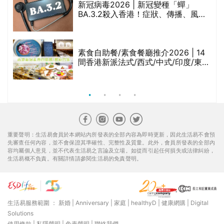
巾
新冠病毒2026 | 新冠變種「蟬」
BA.3.2殺入香港！症狀、傳播、風險
與預防方法一文睇
等
素食自助餐/素食餐廳推介2026 | 14
間香港新派法式/西式/中式/印度/東南
亞/港式/Fusion素食齋菜必試:樂園素
食、無肉食、素年(持續更新)
重要聲明：生活易會員於本網站內所發表的全部內容為即時更新，因此生活易不會預
先審查任何內容，並不會保證其準確性、完整性及質量。此外，會員所發表的全部內
容均屬個人意見，並不代表生活易之言論及立場。如從而引起任何損失或法律糾紛，
生活易概不負責。有關詳情請參閱生活易的免責聲明。
生活易服務範圍 ：
新婚
|
Anniversary
|
家庭
|
healthyD
|
健康網購
|
Digital
Solutions
使用條款
|
私隱聲明
|
免責聲明
|
聯絡我們