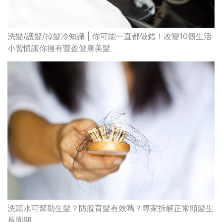
洗髮/護髮/掉髮冷知識 | 你可能一直都做錯！改變10個生活
小習慣讓你擁有豐盈健康美髮
洗頭水可幫助生髮？防脫育髮有效嗎？專家拆解正常頭髮生
長周期