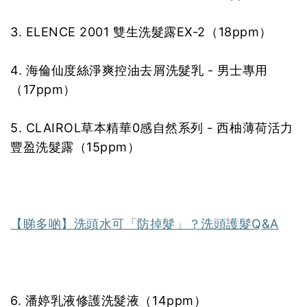
3. ELENCE 2001 雙生洗髮露EX-2（18ppm）
4. 海倫仙度絲淨爽控油去屑洗髮乳 - 男士專用
（17ppm）
5. CLAIROL草本精華0感自然系列 - 西柚薄荷活力
豐盈洗髮露（15ppm）
【睇多啲】洗頭水可「防掉髮」？洗頭護髮Q&A
6. 潘婷乳液修護洗髮液（14ppm）