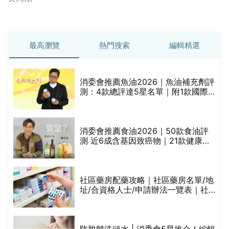
最高瀏覽
熱門搜索
編輯精選
消委會推薦魚油2026｜魚油補充劑評
測：4款總評達5星名單｜附1款國際
魚油標準5星認證 針對2毒物測試 均
通過消委會標準
消委會推薦食油2026｜50款食油評
測 近6成含基因致癌物｜21款健康煮
食油總評達5星滿分名單(初榨橄欖油/
橄欖油/牛油果油/米糠油/芥花籽油/花
生油等)
巾
社區藥房配藥攻略｜社區藥房名單/地
址/合資格人士/申請辦法一覽表｜社
區藥房是甚麼？可以申請藥物資助計
劃？（持續更新）