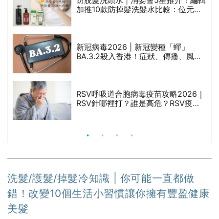
防脫髮洗頭水 | 消委會5星推介！編輯
的
加推10款防掉髮洗髮水比較：位元
甲
堂、呂、PANTOGAR、純素有機、咖
啡因洗髮水
新冠病毒2026 | 新冠變種「蟬」
BA.3.2殺入香港！症狀、傳播、風險
禁
與預防方法一文睇
RSV呼吸道合胞病毒疫苗攻略2026｜
院
RSV針哪裡打？誰是高危？RSV疫苗
價
價錢比較、打針後反應處理/長者醫療
券資助
洗髮/護髮/掉髮冷知識 | 你可能一直都做
錯！改變10個生活小習慣讓你擁有豐盈健康
美髮