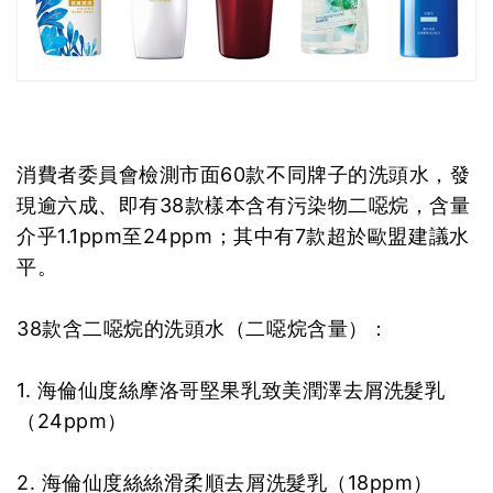
消費者委員會檢測市面60款不同牌子的洗頭水，發
現逾六成、即有38款樣本含有污染物二噁烷，含量
介乎1.1ppm至24ppm；其中有7款超於歐盟建議水
平。
38款含二噁烷的洗頭水（二噁烷含量）：
1. 海倫仙度絲摩洛哥堅果乳致美潤澤去屑洗髮乳
（24ppm）
2. 海倫仙度絲絲滑柔順去屑洗髮乳（18ppm）