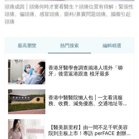
頭痛成因 | 頭痛何時才要看醫生？頭痛位置有得解：緊張性
頭痛、偏頭痛、感冒頭痛、眼科/鼻竇問題頭痛、腦瘤引起
頭痛
最高瀏覽
熱門搜索
編輯精選
破
香港牙醫學會調查揭港人境外「睇
保
牙」後需返港跟進 植牙最多
香港中醫醫院懶人包 | 一文看清服
務、收費、減免優惠、交通地址等
(附預約連結+更多中醫診所資訊)
【醫美新里程】由一間不足千呎美容
院到主板上市！專訪 perFACE 創辦
人符芷晴：逆巿擴張，以人為本構建