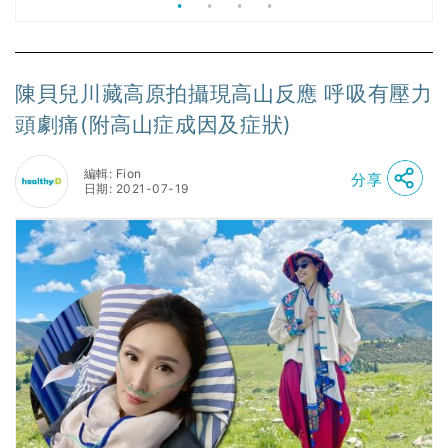
陳貝兒川藏高原拍攝現高山反應 呼吸有壓力
頭劇痛(附高山症成因及症狀)
編輯: Fion
分享
日期: 2021-07-19