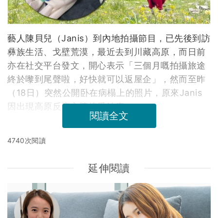
藝人陳貝兒（Janis）到內地拍攝節目，已先後到訪
彝族生活、戈壁荒漠，最近去到川藏高原，而日前
亦在社交平台發文，開心表示「三個月嘅拍攝旅途
終於嚟到尾聲啦，好快就可以返屋企」，然而至昨
（18日）突然公開卧在病榻上的照片，原來Janis
因出現高原反應入院接受治療。
閱讀全文
4740次閱讀
延伸閱讀