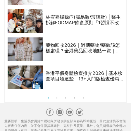
醫美版圖
林宥嘉腸躁症(腸易激/玻璃肚) | 醫生
的
拆解FODMAP飲食原則「1習慣不改
甲
變，服藥難根治」
折
藥物回收2026｜過期藥物/藥餘該怎
樣處理？全港藥品回收地點一覽｜屈
臣氏、萬寧、首衛、綠領行動等
香港平價身體檢查推介2026 | 基本檢
查項目驗這些！13+入門版檢查優惠
組合$550起
重要聲明：生活易會員於本網站內所發表的全部內容為即時更新，因此生活易不會預
先審查任何內容，並不會保證其準確性、完整性及質量。此外，會員所發表的全部內
容均屬個人意見，並不代表生活易之言論及立場。如從而引起任何損失或法律糾紛，