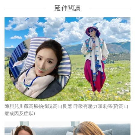
延伸閱讀
陳貝兒川藏高原拍攝現高山反應 呼吸有壓力頭劇痛(附高山
症成因及症狀)