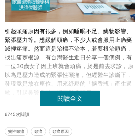
引起頭痛原因有很多，例如睡眠不足、藥物影響、
緊張壓力等。想緩解頭痛，不少人或會服用止痛藥
減輕疼痛。然而這是治標不治本，若要根治頭痛，
找出痛楚根源。有台灣醫生近日分享一個病例，有
一位30歲女子因上班就會頭痛，於是前去求診，原
以為是壓力造成的緊張性頭痛，但經醫生診斷下，
發現竟是放在座位、用來紓壓的「擴香瓶」產生過
敏，引起鼻竇發炎，繼而引發頭痛。
閱讀全文
6745次閱讀
竇性頭痛
頭痛
頭痛原因