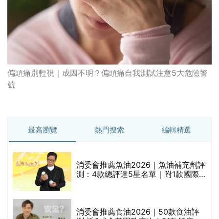
偏頭痛別輕視｜成因不明？偏頭痛自我測試注意5大危險警
號
最高瀏覽
熱門搜索
編輯精選
消委會推薦魚油2026｜魚油補充劑評
測：4款總評達5星名單｜附1款國際
魚油標準5星認證 針對2毒物測試 均
通過消委會標準
消委會推薦食油2026｜50款食油評