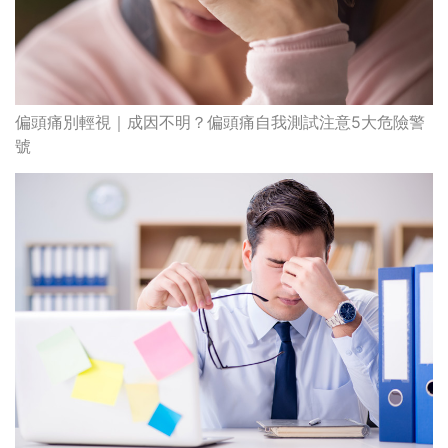
偏頭痛別輕視｜成因不明？偏頭痛自我測試注意5大危險警
號