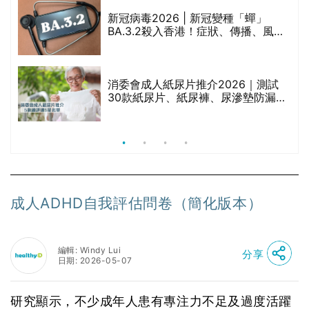
｜
新冠病毒2026 | 新冠變種「蟬」
BA.3.2殺入香港！症狀、傳播、風險
療
與預防方法一文睇
消委會成人紙尿片推介2026｜測試
30款紙尿片、紙尿褲、尿滲墊防漏表
現/回滲/化學物質檢測等｜5款總評達
5星名單
成人ADHD自我評估問卷（簡化版本）
編輯: Windy Lui
分享
日期: 2026-05-07
研究顯示，不少成年人患有專注力不足及過度活躍