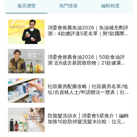
最高瀏覽
熱門搜索
編輯精選
消委會推薦魚油2026｜魚油補充劑評
的
測：4款總評達5星名單｜附1款國際
甲
魚油標準5星認證 針對2毒物測試 均
通過消委會標準
消委會推薦食油2026｜50款食油評
測 近6成含基因致癌物｜21款健康煮
禁
食油總評達5星滿分名單(初榨橄欖油/
橄欖油/牛油果油/米糠油/芥花籽油/花
生油等)
社區藥房配藥攻略｜社區藥房名單/地
址/合資格人士/申請辦法一覽表｜社
區藥房是甚麼？可以申請藥物資助計
劃？（持續更新）
腩
防脫髮洗頭水 | 消委會5星推介！編輯
加推10款防掉髮洗髮水比較：位元
堂、呂、PANTOGAR、純素有機、咖
啡因洗髮水