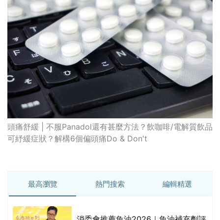
頭痛舒緩 | 不服Panadol還有甚麼方法？飲咖啡/電解質飲品
可紓緩症狀？解構6個偏頭痛Do & Don't
最高瀏覽
熱門搜索
編輯精選
消委會推薦魚油2026｜魚油補充劑評