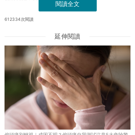
閱讀全文
612334次閱讀
延伸閱讀
偏頭痛別輕視｜成因不明？偏頭痛自我測試注意5大危險警