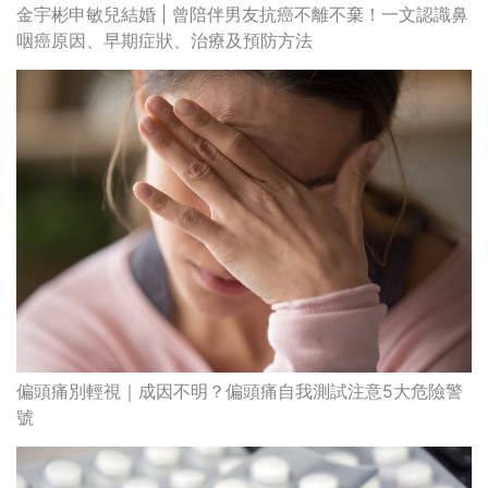
金宇彬申敏兒結婚 | 曾陪伴男友抗癌不離不棄！一文認識鼻
咽癌原因、早期症狀、治療及預防方法
偏頭痛別輕視｜成因不明？偏頭痛自我測試注意5大危險警
號