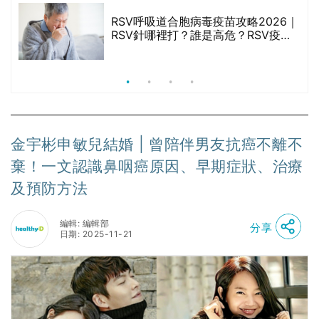
RSV呼吸道合胞病毒疫苗攻略2026｜
院
RSV針哪裡打？誰是高危？RSV疫苗
價
價錢比較、打針後反應處理/長者醫療
券資助
金宇彬申敏兒結婚 | 曾陪伴男友抗癌不離不
棄！一文認識鼻咽癌原因、早期症狀、治療
及預防方法
編輯: 編輯部
分享
日期: 2025-11-21