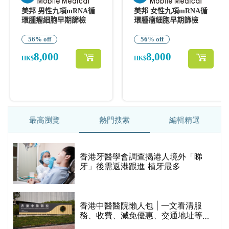
最高瀏覽
熱門搜索
編輯精選
破
香港牙醫學會調查揭港人境外「睇
保
牙」後需返港跟進 植牙最多
香港中醫醫院懶人包 | 一文看清服
務、收費、減免優惠、交通地址等
(附預約連結+更多中醫診所資訊)