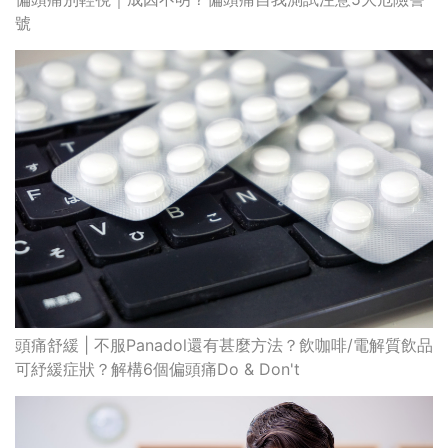
號
頭痛舒緩 | 不服Panadol還有甚麼方法？飲咖啡/電解質飲品
可紓緩症狀？解構6個偏頭痛Do & Don't