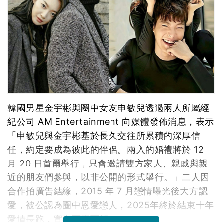
韓國男星金宇彬與圈中女友申敏兒透過兩人所屬經
紀公司 AM Entertainment 向媒體發佈消息，表示
「申敏兒與金宇彬基於長久交往所累積的深厚信
任，約定要成為彼此的伴侶。兩入的婚禮將於 12
月 20 日首爾舉行，只會邀請雙方家人、親戚與親
近的朋友們參與，以非公開的形式舉行。」二人因
合作拍廣告結緣，2015 年 7 月戀情曝光後大方認
愛，被公認為圈中恩愛戀人，2025年終於結束十年
愛情長跑，實在可喜可賀。