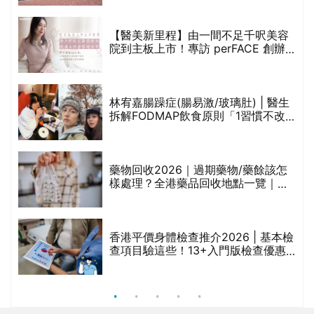
【醫美新里程】由一間不足千呎美容
院到主板上市！專訪 perFACE 創辦
人符芷晴：逆巿擴張，以人為本構建
醫美版圖
林宥嘉腸躁症(腸易激/玻璃肚) | 醫生
的
拆解FODMAP飲食原則「1習慣不改
甲
變，服藥難根治」
折
藥物回收2026｜過期藥物/藥餘該怎
樣處理？全港藥品回收地點一覽｜屈
臣氏、萬寧、首衛、綠領行動等
香港平價身體檢查推介2026 | 基本檢
查項目驗這些！13+入門版檢查優惠
組合$550起