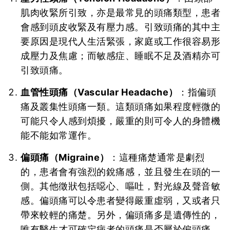
肌肉收緊所引致，亦是最常見的頭痛類型，患者
會感到頭皮收緊及有壓力感。引致頭痛的其中主
要原因是現代人生活緊張，家庭或工作很容易形
成壓力及焦慮；而敏感症、睡眠不足及酒精亦可
引致頭痛。
血管性頭痛（Vascular Headache）
：指偏頭
痛及叢集性頭痛一類。這類頭痛如果程度輕微的
可能只令人感到煩擾，嚴重的則可令人的身體機
能不能如常運作。
偏頭痛（Migraine）
：這種痛楚通常是劇烈
的，患者會有強烈的銳痛感，並且發生在頭的一
側。其他徵狀包括噁心、嘔吐，對光線及聲音敏
感。偏頭痛可以令患者變得嚴重虛弱，又或者只
帶來較輕的痛楚。另外，偏頭痛多是遺傳性的，
唯有醫生才可確定病者的頭痛是否屬於偏頭痛。