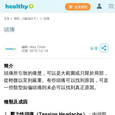
健康網購
主頁
>
嘔吐（3歲或以下）
> 頭痛
頭痛
編輯: May Chan
分享
日期: 2012-12-14
簡介
頭痛所引致的痛楚，可以是大範圍或只限於局部，
從輕微以至到嚴重。有些頭痛可以找到原因，可是
一些類型如偏頭痛則未必可以找到真正原因。
種類及成因
壓力性頭痛（Tension Headache）
：由頭部