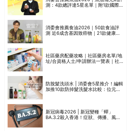
測：4款總評達5星名單｜附1款國際
魚油標準5星認證 針對2毒物測試 均
通過消委會標準
消委會推薦食油2026｜50款食油評
測 近6成含基因致癌物｜21款健康煮
食油總評達5星滿分名單(初榨橄欖油/
橄欖油/牛油果油/米糠油/芥花籽油/花
生油等)
巾
社區藥房配藥攻略｜社區藥房名單/地
址/合資格人士/申請辦法一覽表｜社
區藥房是甚麼？可以申請藥物資助計
劃？（持續更新）
防脫髮洗頭水 | 消委會5星推介！編輯
的
加推10款防掉髮洗髮水比較：位元
甲
堂、呂、PANTOGAR、純素有機、咖
啡因洗髮水
新冠病毒2026 | 新冠變種「蟬」
BA.3.2殺入香港！症狀、傳播、風險
禁
與預防方法一文睇