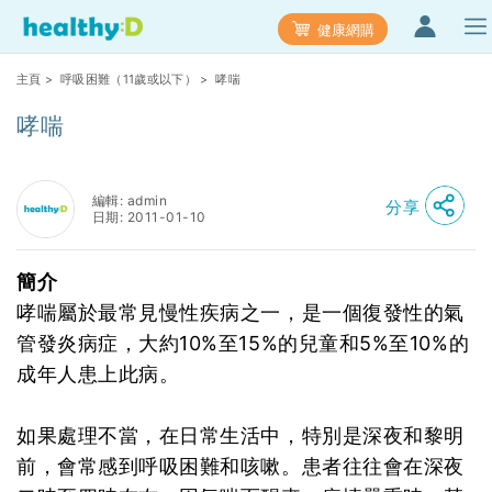
健康網購
主頁
>
呼吸困難（11歲或以下）
> 哮喘
哮喘
編輯: admin
分享
日期: 2011-01-10
簡介
哮喘屬於最常見慢性疾病之一，是一個復發性的氣
管發炎病症，大約10%至15%的兒童和5%至10%的
成年人患上此病。
如果處理不當，在日常生活中，特別是深夜和黎明
前，會常感到呼吸困難和咳嗽。患者往往會在深夜