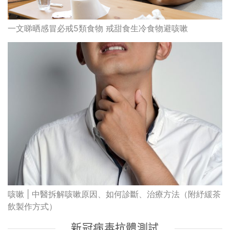
一文睇晒感冒必戒5類食物 戒甜食生冷食物避咳嗽
咳嗽 | 中醫拆解咳嗽原因、如何診斷、治療方法（附紓緩茶
飲製作方式）