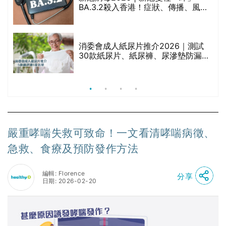
BA.3.2殺入香港！症狀、傳播、風險
療
與預防方法一文睇
消委會成人紙尿片推介2026｜測試
30款紙尿片、紙尿褲、尿滲墊防漏表
現/回滲/化學物質檢測等｜5款總評達
5星名單
嚴重哮喘失救可致命！一文看清哮喘病徵、
急救、食療及預防發作方法
編輯: Florence
分享
日期: 2026-02-20