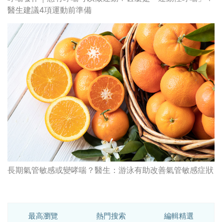
醫生建議4項運動前準備
長期氣管敏感或變哮喘？醫生：游泳有助改善氣管敏感症狀
最高瀏覽
熱門搜索
編輯精選