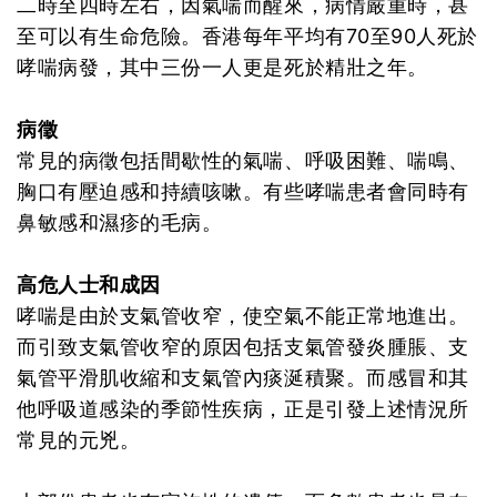
二時至四時左右，因氣喘而醒來，病情嚴重時，甚
至可以有生命危險。香港每年平均有70至90人死於
哮喘病發，其中三份一人更是死於精壯之年。
病徵
常見的病徵包括間歇性的氣喘、呼吸困難、喘鳴、
胸口有壓迫感和持續咳嗽。有些哮喘患者會同時有
鼻敏感和濕疹的毛病。
高危人士和成因
哮喘是由於支氣管收窄，使空氣不能正常地進出。
而引致支氣管收窄的原因包括支氣管發炎腫脹、支
氣管平滑肌收縮和支氣管內痰涎積聚。而感冒和其
他呼吸道感染的季節性疾病，正是引發上述情況所
常見的元兇。