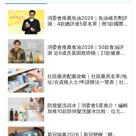
消委會推薦魚油2026｜魚油補充劑評
的
測：4款總評達5星名單｜附1款國際
甲
魚油標準5星認證 針對2毒物測試 均
通過消委會標準
消委會推薦食油2026｜50款食油評
測 近6成含基因致癌物｜21款健康煮
禁
食油總評達5星滿分名單(初榨橄欖油/
橄欖油/牛油果油/米糠油/芥花籽油/花
生油等)
社區藥房配藥攻略｜社區藥房名單/地
址/合資格人士/申請辦法一覽表｜社
區藥房是甚麼？可以申請藥物資助計
劃？（持續更新）
腩
防脫髮洗頭水 | 消委會5星推介！編輯
加推10款防掉髮洗髮水比較：位元
堂、呂、PANTOGAR、純素有機、咖
啡因洗髮水
｜
新冠病毒2026 | 新冠變種「蟬」