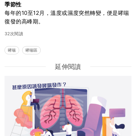
季節性
每年的10至12月，溫度或濕度突然轉變，便是哮喘
復發的高峰期。
32次閱讀
哮喘
哮喘區
延伸閱讀