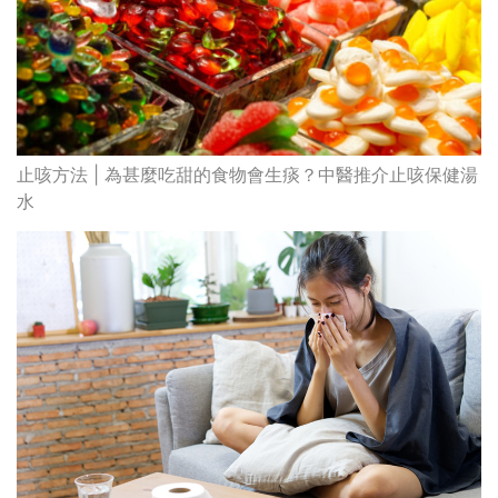
止咳方法 | 為甚麼吃甜的食物會生痰？中醫推介止咳保健湯
水