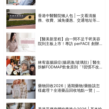
香港中醫醫院懶人包 | 一文看清服
務、收費、減免優惠、交通地址等
(附預約連結+更多中醫診所資訊)
【醫美新里程】由一間不足千呎美容
院到主板上市！專訪 perFACE 創辦
人符芷晴：逆巿擴張，以人為本構建
醫美版圖
林宥嘉腸躁症(腸易激/玻璃肚) | 醫生
的
拆解FODMAP飲食原則「1習慣不改
甲
變，服藥難根治」
折
藥物回收2026｜過期藥物/藥餘該怎
樣處理？全港藥品回收地點一覽｜屈
臣氏、萬寧、首衛、綠領行動等