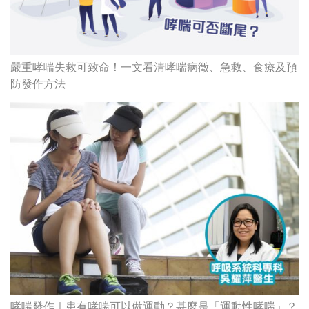
嚴重哮喘失救可致命！一文看清哮喘病徵、急救、食療及預
防發作方法
哮喘發作｜患有哮喘可以做運動？甚麼是「運動性哮喘」？