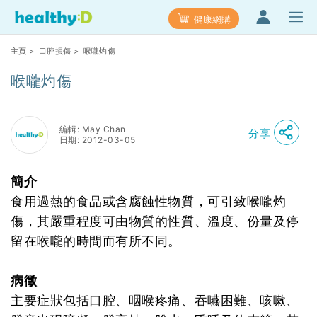
健康網購
主頁
>
口腔損傷
> 喉嚨灼傷
喉嚨灼傷
編輯: May Chan
分享
日期: 2012-03-05
簡介
食用過熱的食品或含腐蝕性物質，可引致喉嚨灼
傷，其嚴重程度可由物質的性質、溫度、份量及停
留在喉嚨的時間而有所不同。
病徵
主要症狀包括口腔、咽喉疼痛、吞嚥困難、咳嗽、