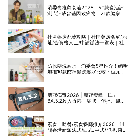
評
消委會推薦食油2026｜50款食油評
測 近6成含基因致癌物｜21款健康煮
食油總評達5星滿分名單(初榨橄欖油/
橄欖油/牛油果油/米糠油/芥花籽油/花
生油等)
社區藥房配藥攻略｜社區藥房名單/地
址/合資格人士/申請辦法一覽表｜社
禁
區藥房是甚麼？可以申請藥物資助計
劃？（持續更新）
防脫髮洗頭水 | 消委會5星推介！編輯
的
加推10款防掉髮洗髮水比較：位元
甲
堂、呂、PANTOGAR、純素有機、咖
啡因洗髮水
巾
新冠病毒2026 | 新冠變種「蟬」
BA.3.2殺入香港！症狀、傳播、風險
與預防方法一文睇
等
素食自助餐/素食餐廳推介2026 | 14
間香港新派法式/西式/中式/印度/東南
亞/港式/Fusion素食齋菜必試:樂園素