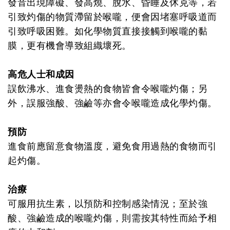
發音出現障礙、發高燒、脫水、昏睡及休克等，若
引致灼傷的物質滯留於喉嚨，便會因堵塞呼吸道而
引致呼吸困難。如化學物質直接接觸到喉嚨的黏
膜，更有機會導致組織壞死。
高危人士和成因
誤飲沸水、進食燙熱的食物皆會令喉嚨灼傷；另
外，誤服強酸、強鹼等亦會令喉嚨造成化學灼傷。
預防
進食前應留意食物溫度，避免食用過熱的食物而引
起灼傷。
治療
可服用抗生素，以預防和控制感染情況；至於強
酸、強鹼造成的喉嚨灼傷，則需按其特性而給予相