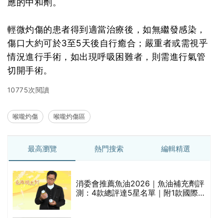
應的中和劑。
輕微灼傷的患者得到適當治療後，如無繼發感染，
傷口大約可於3至5天後自行癒合；嚴重者或需視乎
情況進行手術，如出現呼吸困難者，則需進行氣管
切開手術。
10775次閱讀
喉嚨灼傷
喉嚨灼傷區
最高瀏覽
熱門搜索
編輯精選
消委會推薦魚油2026｜魚油補充劑評
測：4款總評達5星名單｜附1款國際
魚油標準5星認證 針對2毒物測試 均
通過消委會標準