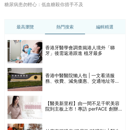
糖尿病患勿輕心：低血糖殺你措手不及
最高瀏覽
熱門搜索
編輯精選
破
香港牙醫學會調查揭港人境外「睇
保
牙」後需返港跟進 植牙最多
香港中醫醫院懶人包 | 一文看清服
務、收費、減免優惠、交通地址等
(附預約連結+更多中醫診所資訊)
【醫美新里程】由一間不足千呎美容
院到主板上市！專訪 perFACE 創辦
人符芷晴：逆巿擴張，以人為本構建
醫美版圖