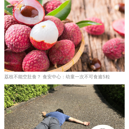
荔枝不能空肚食？ 食安中心：幼童一次不可食逾5粒