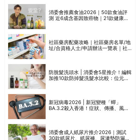
通過消委會標準
消委會推薦食油2026｜50款食油評
測 近6成含基因致癌物｜21款健康煮
禁
食油總評達5星滿分名單(初榨橄欖油/
橄欖油/牛油果油/米糠油/芥花籽油/花
生油等)
社區藥房配藥攻略｜社區藥房名單/地
址/合資格人士/申請辦法一覽表｜社
區藥房是甚麼？可以申請藥物資助計
劃？（持續更新）
腩
防脫髮洗頭水 | 消委會5星推介！編輯
加推10款防掉髮洗髮水比較：位元
堂、呂、PANTOGAR、純素有機、咖
啡因洗髮水
｜
新冠病毒2026 | 新冠變種「蟬」
BA.3.2殺入香港！症狀、傳播、風險
療
與預防方法一文睇
消委會成人紙尿片推介2026｜測試
30款紙尿片、紙尿褲、尿滲墊防漏表