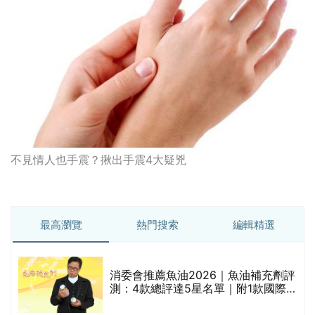
不見情人也手震？揪出手震4大疑兇
最高瀏覽
熱門搜索
編輯精選
消委會推薦魚油2026｜魚油補充劑評
的
測：4款總評達5星名單｜附1款國際
甲
魚油標準5星認證 針對2毒物測試 均