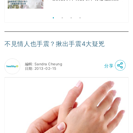
現/回滲/化學物質檢測等｜5款總評達
5星名單
不見情人也手震？揪出手震4大疑兇
編輯: Sandra Cheung
分享
日期: 2013-02-15