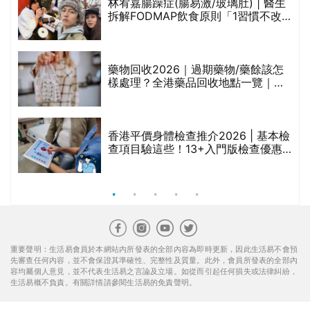
林宥嘉腸躁症(腸易激/玻璃肚) | 醫生
的
拆解FODMAP飲食原則「1習慣不改
甲
變，服藥難根治」
折
藥物回收2026｜過期藥物/藥餘該怎
樣處理？全港藥品回收地點一覽｜屈
臣氏、萬寧、首衛、綠領行動等
香港平價身體檢查推介2026 | 基本檢
查項目驗這些！13+入門版檢查優惠
組合$550起
重要聲明：生活易會員於本網站內所發表的全部內容為即時更新，因此生活易不會預
先審查任何內容，並不會保證其準確性、完整性及質量。此外，會員所發表的全部內
容均屬個人意見，並不代表生活易之言論及立場。如從而引起任何損失或法律糾紛，
生活易概不負責。有關詳情請參閱生活易的免責聲明。