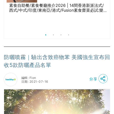
素食自助餐/素食餐廳推介2026 | 14間香港新派法式/
西式/中式/印度/東南亞/港式/Fusion素食齋菜必試:樂園
等
素食、無肉食、素年(持續更新)
防曬噴霧｜驗出含致癌物苯 美國強生宣布回
收5款防曬產品名單
編輯: Fion
分享
日期: 2021-07-16