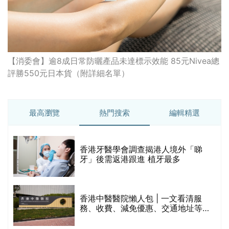
【消委會】逾8成日常防曬產品未達標示效能 85元Nivea總
評勝550元日本貨（附詳細名單）
最高瀏覽
熱門搜索
編輯精選
破
香港牙醫學會調查揭港人境外「睇
保
牙」後需返港跟進 植牙最多
香港中醫醫院懶人包 | 一文看清服
務、收費、減免優惠、交通地址等
(附預約連結+更多中醫診所資訊)