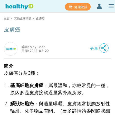
健康網購
主頁
>
其他皮膚問題
> 皮膚癌
皮膚癌
編輯: May Chan
分享
日期: 2012-02-20
簡介
皮膚癌分為3種：
基底細胞皮膚癌
：屬最溫和，亦較常見的一種，
原因多是皮膚接觸過量紫外線所致。
鱗狀細胞癌
：與過量曝曬、皮膚經常接觸放射性
輻射、化學物品有關。（更多詳情請參閱鱗狀細