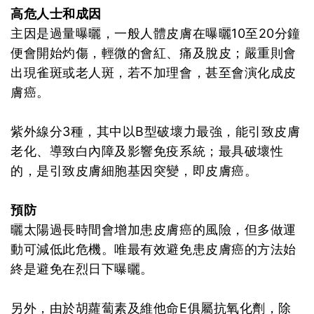
高危人士和成因
主因是過量曝曬，一般人體皮膚在曝曬10至20分鐘
便會開始灼傷，輕微的會紅、痛及脫皮；嚴重則會
出現雀斑或老人斑，若不加理會，甚至會演化成皮
膚癌。
紫外線分3種，其中以B型破壞力最強，能引致皮膚
老化、導致白內障及影響免疫系統；最具破壞性
的，是引致皮膚細胞基因突變，即皮膚癌。
預防
曬太陽過長時間會增加患皮膚癌的風險，但多做運
動可減低此危機。唯最有效避免患皮膚癌的方法始
終是避免在烈日下曝曬。
另外，由於胡蘿蔔素及維他命E俱屬抗氧化劑，除