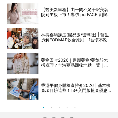
【醫美新里程】由一間不足千呎美容
院到主板上市！專訪 perFACE 創辦
人符芷晴：逆巿擴張，以人為本構建
醫美版圖
林宥嘉腸躁症(腸易激/玻璃肚) | 醫生
的
拆解FODMAP飲食原則「1習慣不改
甲
變，服藥難根治」
折
藥物回收2026｜過期藥物/藥餘該怎
樣處理？全港藥品回收地點一覽｜屈
臣氏、萬寧、首衛、綠領行動等
香港平價身體檢查推介2026 | 基本檢
查項目驗這些！13+入門版檢查優惠
組合$550起