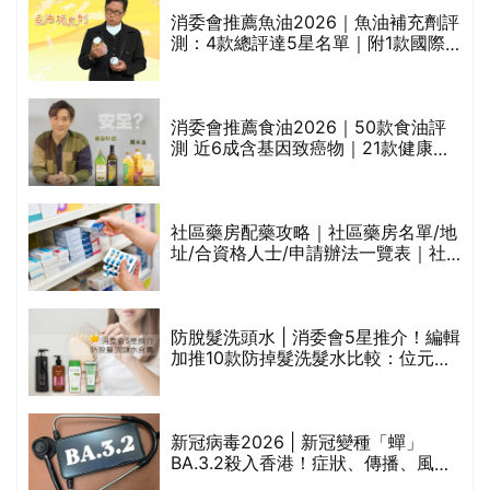
消委會推薦魚油2026｜魚油補充劑評
測：4款總評達5星名單｜附1款國際
魚油標準5星認證 針對2毒物測試 均
通過消委會標準
評
消委會推薦食油2026｜50款食油評
測 近6成含基因致癌物｜21款健康煮
食油總評達5星滿分名單(初榨橄欖油/
橄欖油/牛油果油/米糠油/芥花籽油/花
生油等)
社區藥房配藥攻略｜社區藥房名單/地
址/合資格人士/申請辦法一覽表｜社
禁
區藥房是甚麼？可以申請藥物資助計
劃？（持續更新）
防脫髮洗頭水 | 消委會5星推介！編輯
的
加推10款防掉髮洗髮水比較：位元
甲
堂、呂、PANTOGAR、純素有機、咖
啡因洗髮水
巾
新冠病毒2026 | 新冠變種「蟬」
BA.3.2殺入香港！症狀、傳播、風險
與預防方法一文睇