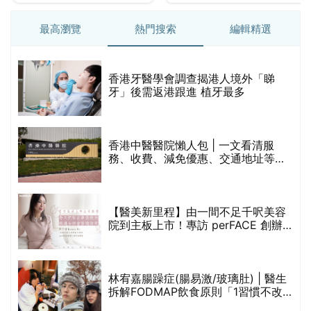
最高瀏覽
熱門搜索
編輯精選
破
香港牙醫學會調查揭港人境外「睇
保
牙」後需返港跟進 植牙最多
香港中醫醫院懶人包 | 一文看清服
務、收費、減免優惠、交通地址等
(附預約連結+更多中醫診所資訊)
【醫美新里程】由一間不足千呎美容
院到主板上市！專訪 perFACE 創辦
人符芷晴：逆巿擴張，以人為本構建
醫美版圖
林宥嘉腸躁症(腸易激/玻璃肚) | 醫生
的
拆解FODMAP飲食原則「1習慣不改
甲
變，服藥難根治」