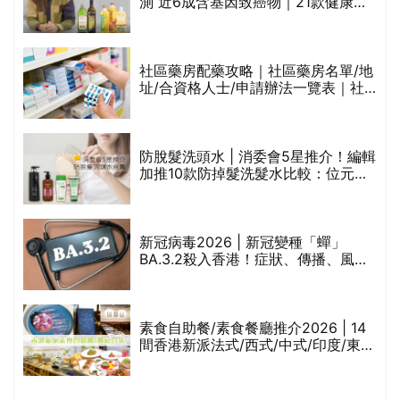
的
測 近6成含基因致癌物｜21款健康煮
甲
食油總評達5星滿分名單(初榨橄欖油/
橄欖油/牛油果油/米糠油/芥花籽油/花
生油等)
社區藥房配藥攻略｜社區藥房名單/地
址/合資格人士/申請辦法一覽表｜社
禁
區藥房是甚麼？可以申請藥物資助計
劃？（持續更新）
評
防脫髮洗頭水 | 消委會5星推介！編輯
加推10款防掉髮洗髮水比較：位元
堂、呂、PANTOGAR、純素有機、咖
啡因洗髮水
新冠病毒2026 | 新冠變種「蟬」
BA.3.2殺入香港！症狀、傳播、風險
與預防方法一文睇
腩
素食自助餐/素食餐廳推介2026 | 14
間香港新派法式/西式/中式/印度/東南
亞/港式/Fusion素食齋菜必試:樂園素
食、無肉食、素年(持續更新)