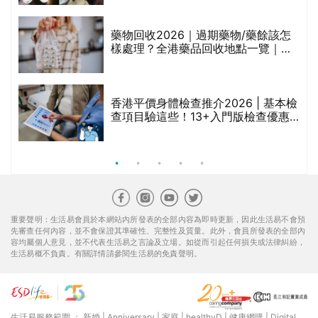
折
藥物回收2026｜過期藥物/藥餘該怎
樣處理？全港藥品回收地點一覽｜屈
臣氏、萬寧、首衛、綠領行動等
香港平價身體檢查推介2026 | 基本檢
查項目驗這些！13+入門版檢查優惠
組合$550起
重要聲明：生活易會員於本網站內所發表的全部內容為即時更新，因此生活易不會預
先審查任何內容，並不會保證其準確性、完整性及質量。此外，會員所發表的全部內
容均屬個人意見，並不代表生活易之言論及立場。如從而引起任何損失或法律糾紛，
生活易概不負責。有關詳情請參閱生活易的免責聲明。
生活易服務範圍 ：
新婚
|
Anniversary
|
家庭
|
healthyD
|
健康網購
|
Digital