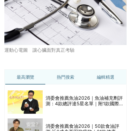
運動心電圖 讓心臟面對真正考驗
最高瀏覽
熱門搜索
編輯精選
消委會推薦魚油2026｜魚油補充劑評
測：4款總評達5星名單｜附1款國際
魚油標準5星認證 針對2毒物測試 均
通過消委會標準
消委會推薦食油2026｜50款食油評