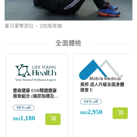
夏日重撃肥位 – 2招瘦胃腩