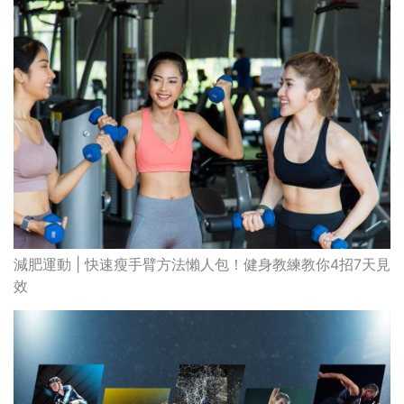
減肥運動 | 快速瘦手臂方法懶人包！健身教練教你4招7天見
效