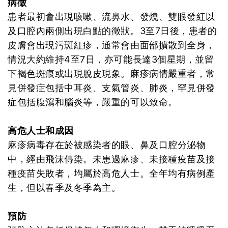
病徵
患者最初會出現咳嗽、流鼻水、發燒、雙眼發紅以
及口腔內兩側出現白點的徵狀。3至7日後，患者的
皮膚會出現污斑紅疹，通常會由面部擴散到全身，
情況大約維持4至7日，亦可能長達3個星期，並留
下褐色斑痕或出現脫皮現象。麻疹病情嚴重者，常
見併發症包括中耳炎、支氣管炎、肺炎，罕見併發
症包括腹瀉和腦炎等，嚴重的可以致命。
高危人士和成因
麻疹病毒存在於被感染者的眼、鼻及口腔分泌物
中，經由飛沫傳染。未患過麻疹、未接種疫苗及接
種疫苗失敗者，均屬於高危人士。全年均有病例產
生，但以春季及冬季為主。
預防