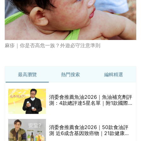
麻疹｜你是否高危一族？外遊必守注意準則
最高瀏覽
熱門搜索
編輯精選
消委會推薦魚油2026｜魚油補充劑評
測：4款總評達5星名單｜附1款國際
魚油標準5星認證 針對2毒物測試 均
通過消委會標準
消委會推薦食油2026｜50款食油評
測 近6成含基因致癌物｜21款健康煮
食油總評達5星滿分名單(初榨橄欖油/