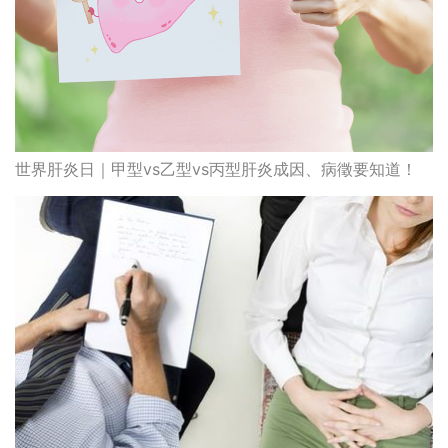
世界肝炎日｜甲型vs乙型vs丙型肝炎成因、病徵要知道！