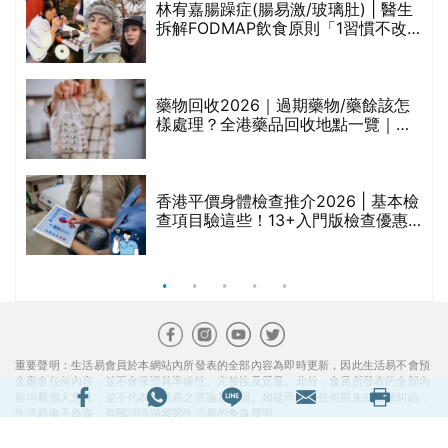
林宥嘉腸躁症(腸易激/玻璃肚) | 醫生
的
拆解FODMAP飲食原則「1習慣不改
甲
變，服藥難根治」
折
藥物回收2026｜過期藥物/藥餘該怎
樣處理？全港藥品回收地點一覽｜屈
臣氏、萬寧、首衛、綠領行動等
香港平價身體檢查推介2026 | 基本檢
查項目驗這些！13+入門版檢查優惠
組合$550起
重要聲明：生活易會員於本網站內所發表的全部內容為即時更新，因此生活易不會預
先審查任何內容，並不會保證其準確性、完整性及質量。此外，會員所發表的全部內
容均屬個人意見，並不代表生活易之言論及立場。如從而引起任何損失或法律糾紛，
生活易概不負責。有關詳情請參閱生活易的免責聲明。