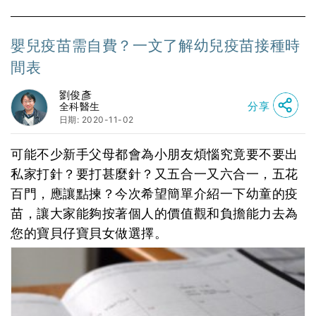
嬰兒疫苗需自費？一文了解幼兒疫苗接種時
間表
劉俊彥
分享
全科醫生
日期: 2020-11-02
可能不少新手父母都會為小朋友煩惱究竟要不要出
私家打針？要打甚麼針？又五合一又六合一，五花
百門，應讓點揀？今次希望簡單介紹一下幼童的疫
苗，讓大家能夠按著個人的價值觀和負擔能力去為
您的寶貝仔寶貝女做選擇。