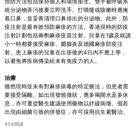
預防方法包括保持個人和環境衞生。雙手被呼吸系
統分泌物弄污後要立即洗手。打噴嚏或咳嗽時應掩
着口鼻，並妥善清理口鼻排出的分泌物。此外，防
疫注射是最有效預防麻疹的方法。香港現時的防疫
注射計劃包括兩劑麻疹疫苗注射。兒童在1歲及就讀
小一時都要接受麻疹、腮腺炎及德國麻疹防疫注
射。患上麻疹的兒童在出疹後的4日內不應上學，
以避免將疾病傳染給未有免疫力的人。
治療
雖然現時並未有對麻疹病毒的特定療法，但患者需
要接受隔離。如出現發燒徵狀，應多喝開水及多休
息，亦可遵從醫生建議使用藥物以紓緩病徵。假若
出現由細菌引致的併發症，亦可採用抗生素醫治。
93次閱讀