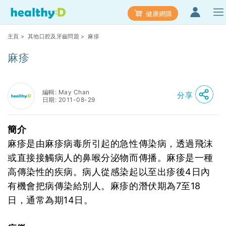
健康網購
主頁
>
其他口腔及牙齒問題
> 麻疹
麻疹
編輯: May Chan
分享
日期: 2011-08-29
簡介
麻疹是由麻疹病毒所引起的急性傳染病，透過飛沫
或直接接觸病人的鼻喉分泌物而傳播。麻疹是一種
高傳染性的疾病。病人從感染起以至出疹後4日內
有機會把病傳染給別人。麻疹的潛伏期為7至18
日，通常為期14日。