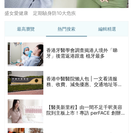
盛女愛健康 定期驗身防10大危疾
最高瀏覽
熱門搜索
編輯精選
破
香港牙醫學會調查揭港人境外「睇
保
牙」後需返港跟進 植牙最多
香港中醫醫院懶人包 | 一文看清服
務、收費、減免優惠、交通地址等
(附預約連結+更多中醫診所資訊)
【醫美新里程】由一間不足千呎美容
院到主板上市！專訪 perFACE 創辦
人符芷晴：逆巿擴張，以人為本構建
醫美版圖