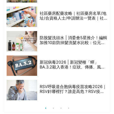
橄欖油/牛油果油/米糠油/芥花籽油/花
生油等)
巾
社區藥房配藥攻略｜社區藥房名單/地
址/合資格人士/申請辦法一覽表｜社
區藥房是甚麼？可以申請藥物資助計
劃？（持續更新）
防脫髮洗頭水 | 消委會5星推介！編輯
的
加推10款防掉髮洗髮水比較：位元
甲
堂、呂、PANTOGAR、純素有機、咖
啡因洗髮水
新冠病毒2026 | 新冠變種「蟬」
BA.3.2殺入香港！症狀、傳播、風險
禁
與預防方法一文睇
RSV呼吸道合胞病毒疫苗攻略2026｜
院
RSV針哪裡打？誰是高危？RSV疫苗
價
價錢比較、打針後反應處理/長者醫療
券資助