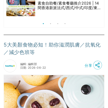
腩
素食自助餐/素食餐廳推介2026 | 14
間香港新派法式/西式/中式/印度/東南
亞/港式/Fusion素食齋菜必試:樂園素
食、無肉食、素年(持續更新)
5大美顏食物必知！助你滋潤肌膚／抗氧化
／減少色班等
編輯: 編輯部
分享
日期: 2026-06-22