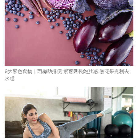
9大紫色食物｜西梅助排便 紫薯延長飽肚感 無花果有利去
水腫