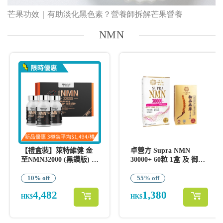
芒果功效｜有助淡化黑色素？營養師拆解芒果營養