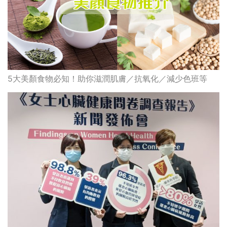
5大美顏食物必知！助你滋潤肌膚／抗氧化／減少色班等