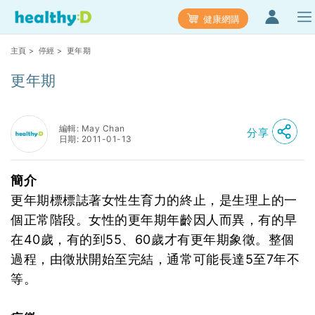
健康網購
主頁
>
停經
> 更年期
更年期
編輯: May Chan
分享
日期: 2011-01-13
簡介
更年期標標誌著女性生育力的終止，是生理上的一
個正常階段。女性的更年期年齡因人而異，有的早
在40歲，有的到55、60歲才有更年期象徵。整個
過程，由徵狀開始至完結，通常可能長達5至7年不
等。