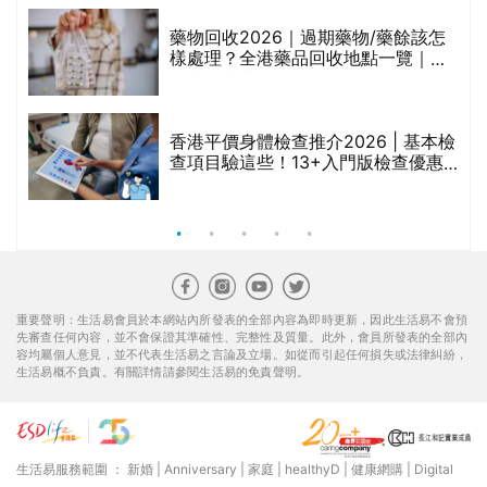
折
藥物回收2026｜過期藥物/藥餘該怎
樣處理？全港藥品回收地點一覽｜屈
臣氏、萬寧、首衛、綠領行動等
香港平價身體檢查推介2026 | 基本檢
查項目驗這些！13+入門版檢查優惠
組合$550起
重要聲明：生活易會員於本網站內所發表的全部內容為即時更新，因此生活易不會預
先審查任何內容，並不會保證其準確性、完整性及質量。此外，會員所發表的全部內
容均屬個人意見，並不代表生活易之言論及立場。如從而引起任何損失或法律糾紛，
生活易概不負責。有關詳情請參閱生活易的免責聲明。
生活易服務範圍 ：
新婚
|
Anniversary
|
家庭
|
healthyD
|
健康網購
|
Digital