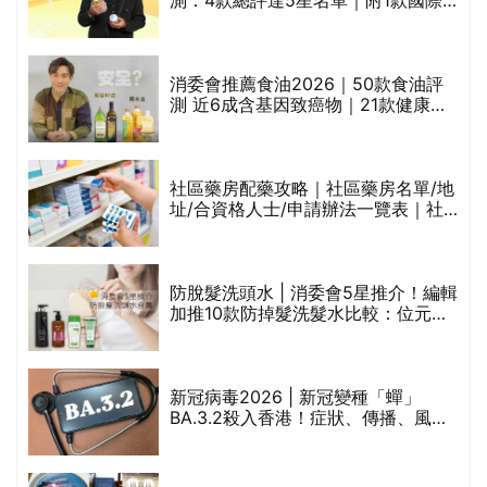
魚油標準5星認證 針對2毒物測試 均
通過消委會標準
消委會推薦食油2026｜50款食油評
的
測 近6成含基因致癌物｜21款健康煮
甲
食油總評達5星滿分名單(初榨橄欖油/
橄欖油/牛油果油/米糠油/芥花籽油/花
生油等)
社區藥房配藥攻略｜社區藥房名單/地
址/合資格人士/申請辦法一覽表｜社
禁
區藥房是甚麼？可以申請藥物資助計
劃？（持續更新）
評
防脫髮洗頭水 | 消委會5星推介！編輯
加推10款防掉髮洗髮水比較：位元
堂、呂、PANTOGAR、純素有機、咖
啡因洗髮水
新冠病毒2026 | 新冠變種「蟬」
BA.3.2殺入香港！症狀、傳播、風險
與預防方法一文睇