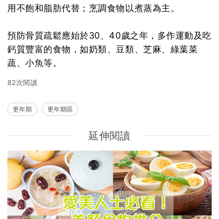
用不飽和脂肪代替；烹調食物以煮蒸為主。
預防骨質疏鬆應始於30、40歲之年，多作運動及吃
鈣質豐富的食物，如奶類、豆類、芝麻、綠葉菜
蔬、小魚等。
82次閱讀
更年期
更年期區
延伸閱讀