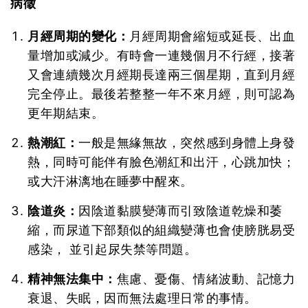
病徵
月經周期的變化：
月經周期會縮短或延長、出血
量增加或減少。有時會一連幾個月不行經，接著
又會連續幾次月經期長達兩三個星期，直到月經
完全停止。最後若整整一年不來月經，則可認為
更年期結束。
熱潮紅：
一般是無緣無故，突然感到身體上身發
熱，同時可能伴有臉色潮紅和出汗，心跳加快；
或大汗淋漓地在睡夢中醒來。
陰道炎：
因陰道黏膜變薄而引致陰道乾燥和萎
縮，而尿道下部類似的組織變薄也會使膀胱易受
感染， 並引起尿失禁等問題。
精神無法集中：
焦慮、憂傷、情緒波動、記憶力
衰退、失眠，因而無法處理日常的事情。