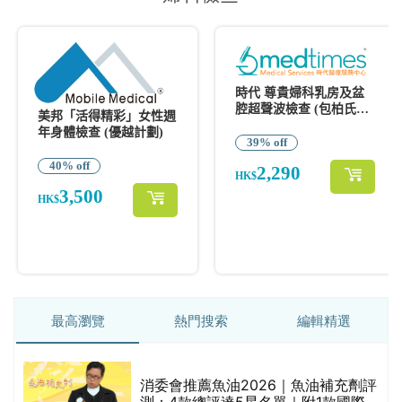
最高瀏覽
熱門搜索
編輯精選
消委會推薦魚油2026｜魚油補充劑評
測：4款總評達5星名單｜附1款國際