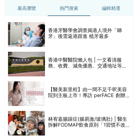
最高瀏覽
熱門搜索
編輯精選
破
香港牙醫學會調查揭港人境外「睇
保
牙」後需返港跟進 植牙最多
香港中醫醫院懶人包 | 一文看清服
務、收費、減免優惠、交通地址等
(附預約連結+更多中醫診所資訊)
【醫美新里程】由一間不足千呎美容
院到主板上市！專訪 perFACE 創辦
人符芷晴：逆巿擴張，以人為本構建
醫美版圖
林宥嘉腸躁症(腸易激/玻璃肚) | 醫生
的
拆解FODMAP飲食原則「1習慣不改
甲
變，服藥難根治」