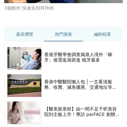
3個動作 快速告別拜拜肉
最高瀏覽
熱門搜索
編輯精選
破
香港牙醫學會調查揭港人境外「睇
保
牙」後需返港跟進 植牙最多
香港中醫醫院懶人包 | 一文看清服
務、收費、減免優惠、交通地址等
(附預約連結+更多中醫診所資訊)
【醫美新里程】由一間不足千呎美容
院到主板上市！專訪 perFACE 創辦
人符芷晴：逆巿擴張，以人為本構建
醫美版圖