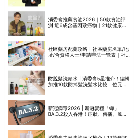
甲
魚油標準5星認證 針對2毒物測試 均
通過消委會標準
消委會推薦食油2026｜50款食油評
測 近6成含基因致癌物｜21款健康煮
食油總評達5星滿分名單(初榨橄欖油/
橄欖油/牛油果油/米糠油/芥花籽油/花
生油等)
評
社區藥房配藥攻略｜社區藥房名單/地
址/合資格人士/申請辦法一覽表｜社
區藥房是甚麼？可以申請藥物資助計
劃？（持續更新）
防脫髮洗頭水 | 消委會5星推介！編輯
加推10款防掉髮洗髮水比較：位元
禁
堂、呂、PANTOGAR、純素有機、咖
啡因洗髮水
新冠病毒2026 | 新冠變種「蟬」
BA.3.2殺入香港！症狀、傳播、風險
與預防方法一文睇
腩
消委會去頭皮洗頭水推介｜13款獲評