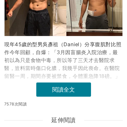
現年45歲的型男吳彥祖（Daniel）分享腹肌對比照
作今年回顧，自爆：「3月因盲腸炎入院治療，最
初以為只是食物中毒，所以等了三天才去醫院求
醫，豈料當時傷口化膿，我幾乎因此喪命。在醫院
留醫一周，期間亦要被禁食，令體重急降18磅。」
閱讀全文
7578次閱讀
延伸閱讀