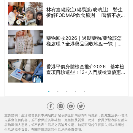
林宥嘉腸躁症(腸易激/玻璃肚) | 醫生
的
拆解FODMAP飲食原則「1習慣不改
甲
變，服藥難根治」
折
藥物回收2026｜過期藥物/藥餘該怎
樣處理？全港藥品回收地點一覽｜屈
臣氏、萬寧、首衛、綠領行動等
香港平價身體檢查推介2026 | 基本檢
查項目驗這些！13+入門版檢查優惠
組合$550起
重要聲明：生活易會員於本網站內所發表的全部內容為即時更新，因此生活易不會預
先審查任何內容，並不會保證其準確性、完整性及質量。此外，會員所發表的全部內
容均屬個人意見，並不代表生活易之言論及立場。如從而引起任何損失或法律糾紛，
生活易概不負責。有關詳情請參閱生活易的免責聲明。