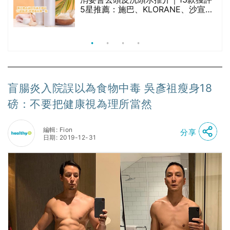
5星推薦：施巴、KLORANE、沙宣、
呂、LUX等上榜｜4款含歐盟禁用成分
吡硫鎓鋅！
盲腸炎入院誤以為食物中毒 吳彥祖瘦身18
磅：不要把健康視為理所當然
編輯: Fion
分享
日期: 2019-12-31