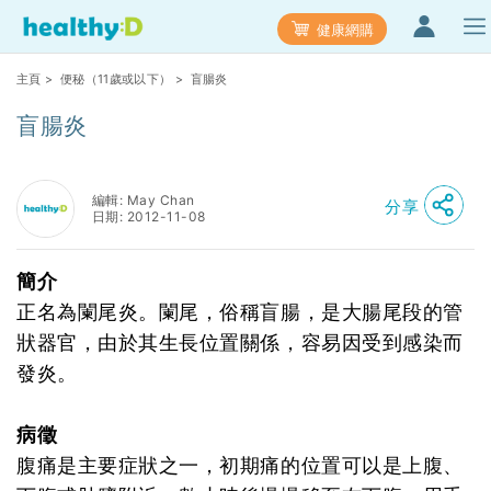
健康網購
主頁
>
便秘（11歲或以下）
> 盲腸炎
盲腸炎
編輯: May Chan
分享
日期: 2012-11-08
簡介
正名為闌尾炎。闌尾，俗稱盲腸，是大腸尾段的管
狀器官，由於其生長位置關係，容易因受到感染而
發炎。
病徵
腹痛是主要症狀之一，初期痛的位置可以是上腹、