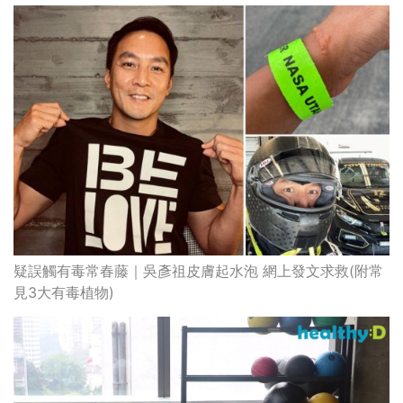
疑誤觸有毒常春藤｜吳彥祖皮膚起水泡 網上發文求救(附常
見3大有毒植物)