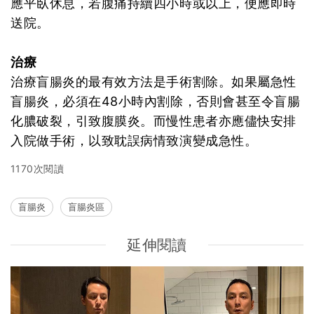
應平臥休息，若腹痛持續四小時或以上，便應即時
送院。
治療
治療盲腸炎的最有效方法是手術割除。如果屬急性
盲腸炎，必須在48小時內割除，否則會甚至令盲腸
化膿破裂，引致腹膜炎。而慢性患者亦應儘快安排
入院做手術，以致耽誤病情致演變成急性。
1170次閱讀
盲腸炎
盲腸炎區
延伸閱讀