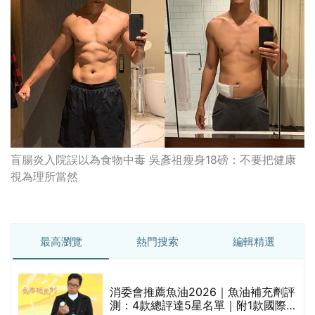
盲腸炎入院誤以為食物中毒 吳彥祖瘦身18磅：不要把健康
視為理所當然
最高瀏覽
熱門搜索
編輯精選
消委會推薦魚油2026｜魚油補充劑評
的
測：4款總評達5星名單｜附1款國際