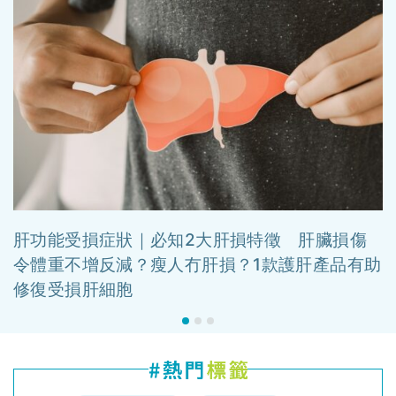
肝功能受損症狀｜必知2大肝損特徵 肝臟損傷
令體重不增反減？瘦人冇肝損？1款護肝產品有助
修復受損肝細胞