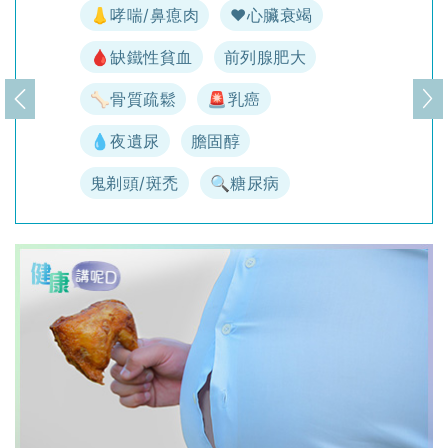
👃哮喘/鼻瘜肉
♥️心臟衰竭
🩸缺鐵性貧血
前列腺肥大
🦴骨質疏鬆
🚨乳癌
上一頁
下
💧夜遺尿
膽固醇
鬼剃頭/斑禿
🔍糖尿病