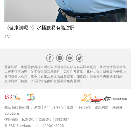
《健康講呢D》水桶腰易有脂肪肝
TV
重要聲明：生活易會員於本網站內所發表的全部內容為即時更新，因此生活易不會預
先審查任何內容，並不會保證其準確性、完整性及質量。此外，會員所發表的全部內
容均屬個人意見，並不代表生活易之言論及立場。如從而引起任何損失或法律糾紛，
生活易概不負責。有關詳情請參閱生活易的免責聲明。
生活易服務範圍 ：
新婚
|
Anniversary
|
家庭
|
healthyD
|
健康網購
|
Digital
Solutions
使用條款
|
私隱聲明
|
免責聲明
|
聯絡我們
© ESD Services Limited 2000-2026