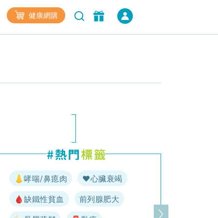
健康網購
👃哮喘/鼻瘜肉
♥️心臟衰竭
🩸缺鐵性貧血
前列腺肥大