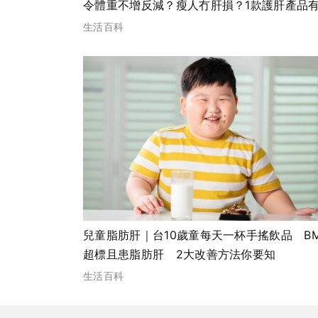
令體重不增反減？瘦人冇肝損？1款護肝產品
助修復受損肝細胞
生活百科
兒童脂肪肝｜台10歲童每天一杯手搖飲品 BM
超標且患脂肪肝 2大改善方法你要知
生活百科