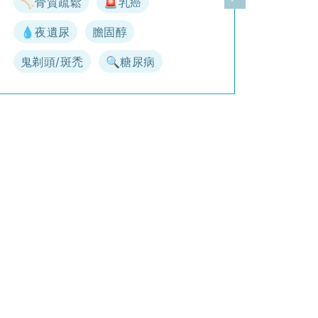
🦴骨質疏鬆
🚨乳癌
一頁
下一頁
💧夜遺尿
膽固醇
鬼剃頭/斑禿
🔍糖尿病