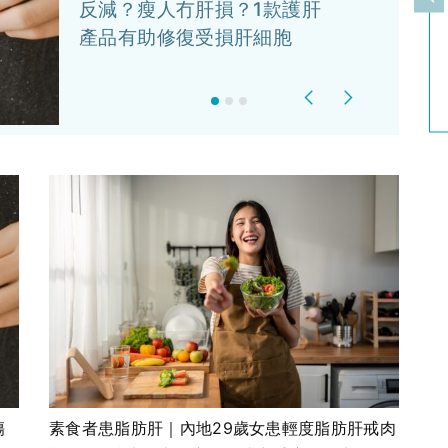
上
反減？瘦人冇肝損？1款護肝
產品有助修復受損肝細胞
Previous
Next
傷
素食者患脂肪肝｜內地29歲女患輕度脂肪肝戒肉