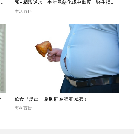
有
類+精緻碳水 半年竟惡化成中重度 醫生揭關
鍵原因
生活百科
I
飲食「誘出」脂肪肝為肥肝減肥！
專科百貨