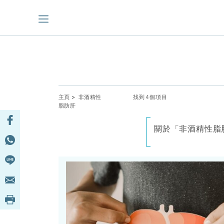
主頁
> 非酒精性
找到4個項目
脂肪肝
關於「非酒精性脂