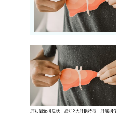
肝功能受損症狀｜必知2大肝損特徵 肝臟損