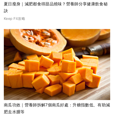
夏日瘦身｜減肥都食得甜品燒味？營養師分享健康飲食秘
訣
Keep Fit攻略
南瓜功效｜營養師拆解7個南瓜好處：升糖指數低、有助減
肥去水腫等