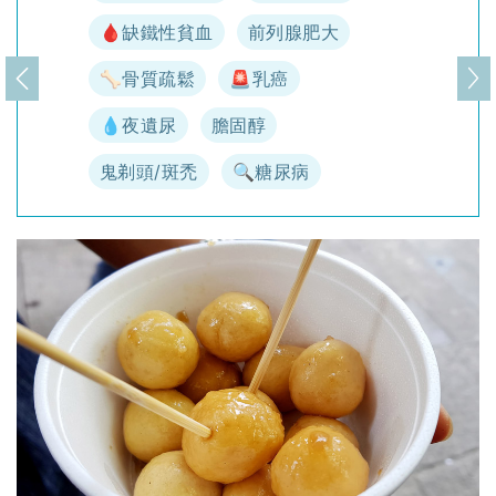
🩸缺鐵性貧血
前列腺肥大
🦴骨質疏鬆
🚨乳癌
上一頁
下
💧夜遺尿
膽固醇
鬼剃頭/斑禿
🔍糖尿病