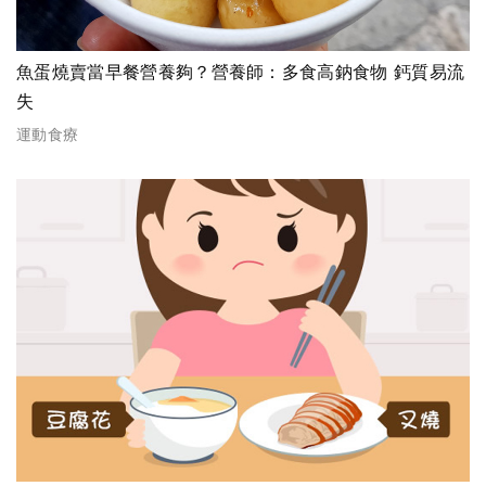
魚蛋燒賣當早餐營養夠？營養師：多食高鈉食物 鈣質易流
失
運動食療