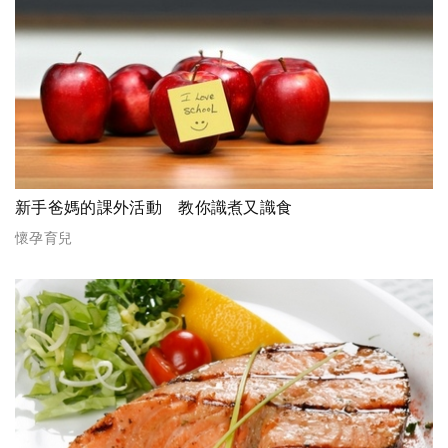
新手爸媽的課外活動 教你識煮又識食
懷孕育兒