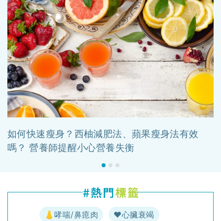
如何快速瘦身？西柚減肥法、蘋果瘦身法有效
嗎？ 營養師提醒小心營養失衡
👃哮喘/鼻瘜肉
♥️心臟衰竭