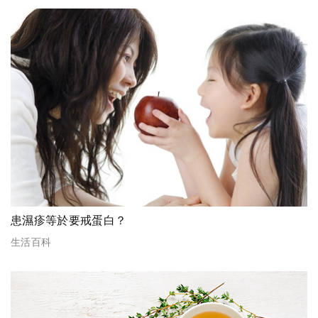
患濕疹等於要戒蛋白？
生活百科