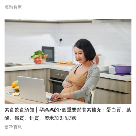
運動食療
素食飲食須知 | 孕媽媽的7個重要營養素補充：蛋白質、葉
酸、鐵質、鈣質、奧米加3脂肪酸
懷孕育兒