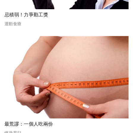
忌積弱！力爭勤工獎
運動食療
最荒謬：一個人吃兩份
懷孕育兒