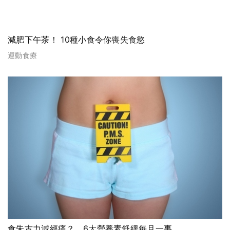
減肥下午茶！ 10種小食令你喪失食慾
運動食療
食朱古力減經痛？ 6大營養素舒緩每月一事