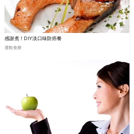
感謝煮！DIY淡口味防癌餐
運動食療