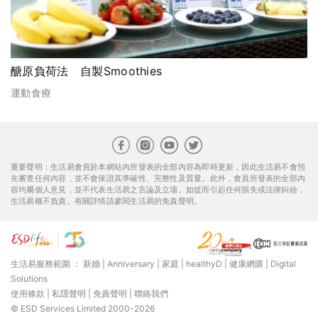
醣原負荷法 自製Smoothies
運動食療
重要聲明：生活易會員於本網站內所發表的全部內容為即時更新，因此生活易不會預
先審查任何內容，並不會保證其準確性、完整性及質量。此外，會員所發表的全部內
容均屬個人意見，並不代表生活易之言論及立場。如從而引起任何損失或法律糾紛，
生活易概不負責。有關詳情請參閱生活易的免責聲明。
生活易服務範圍 ：
新婚
|
Anniversary
|
家庭
|
healthyD
|
健康網購
|
Digital
Solutions
使用條款
|
私隱聲明
|
免責聲明
|
聯絡我們
© ESD Services Limited 2000-2026