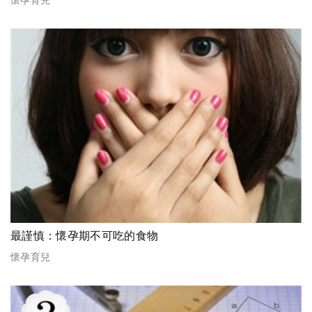
最謹慎：懷孕期不可吃的食物
懷孕育兒