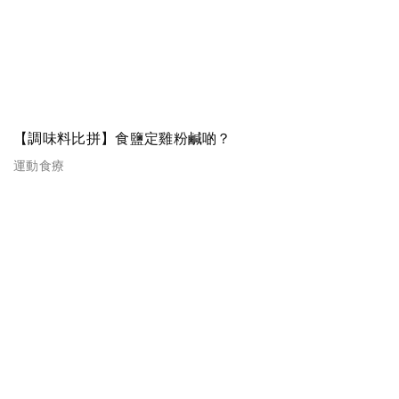
【調味料比拼】食鹽定雞粉鹹啲？
運動食療