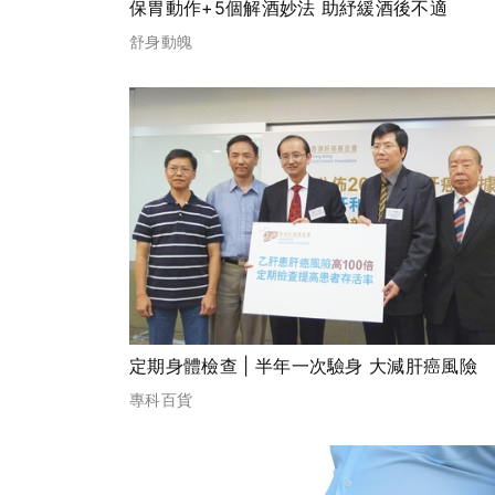
保胃動作+5個解酒妙法 助紓緩酒後不適
舒身動魄
定期身體檢查 | 半年一次驗身 大減肝癌風險
專科百貨