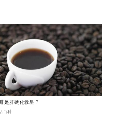
啡是肝硬化救星？
活百科