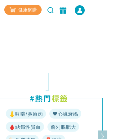
健康網購
👃哮喘/鼻瘜肉
♥️心臟衰竭
🩸缺鐵性貧血
前列腺肥大