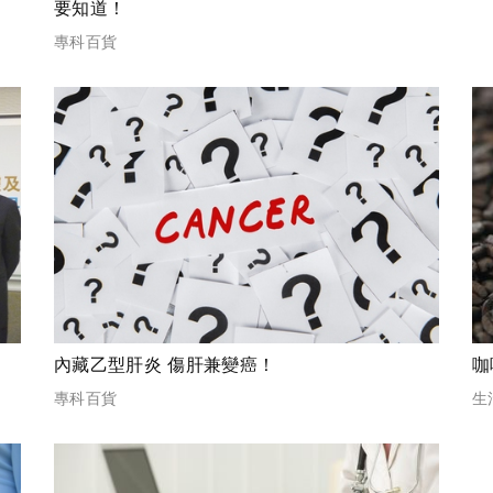
要知道！
專科百貨
內藏乙型肝炎 傷肝兼變癌！
咖
專科百貨
生