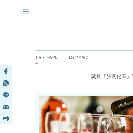
主頁
> 肝硬化
找到7個項目
區
關於「肝硬化區」