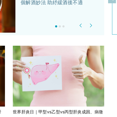
上
個解酒妙法 助紓緩酒後不適
Previous
Next
肝
世界肝炎日｜甲型vs乙型vs丙型肝炎成因、病徵