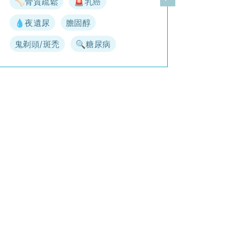
🦴骨質疏鬆
🚨乳癌
一頁
下一頁
💧夜遺尿
膽固醇
鬼剃頭/斑禿
🔍糖尿病