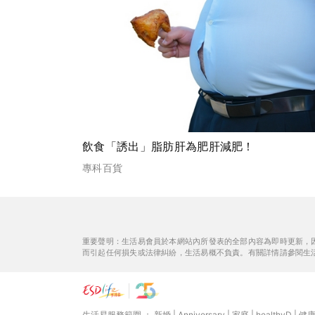
飲食「誘出」脂肪肝為肥肝減肥！
專科百貨
重要聲明：生活易會員於本網站內所發表的全部內容為即時更新，
而引起任何損失或法律糾紛，生活易概不負責。有關詳情請參閱生
生活易服務範圍 ：
新婚
|
Anniversary
|
家庭
|
healthyD
|
健