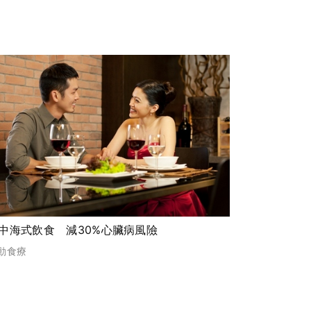
中海式飲食 減30%心臟病風險
動食療