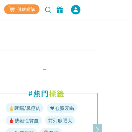
健康網購
👃哮喘/鼻瘜肉
♥️心臟衰竭
🩸缺鐵性貧血
前列腺肥大