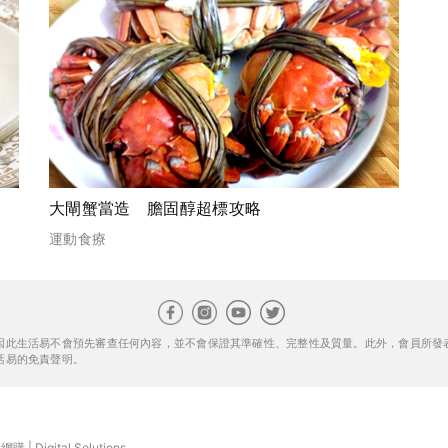
大閘蟹當造 膽固醇超標攻略
運動食療
因此生活易不會預先審查任何內容，並不會保證其準確性、完整性及質量。此外，會員所發
活易的免責聲明。
康網購
|
Digital Solutions