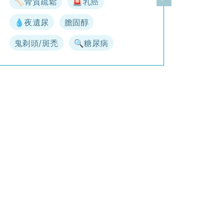
🦴骨質疏鬆
🚨乳癌
一頁
下一頁
💧夜遺尿
膽固醇
鬼剃頭/斑禿
🔍糖尿病