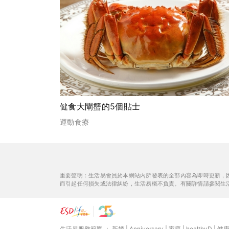
健食大閘蟹的5個貼士
運動食療
重要聲明：生活易會員於本網站內所發表的全部內容為即時更新，
而引起任何損失或法律糾紛，生活易概不負責。有關詳情請參閱生
生活易服務範圍 ：
新婚
|
Anniversary
|
家庭
|
healthyD
|
健