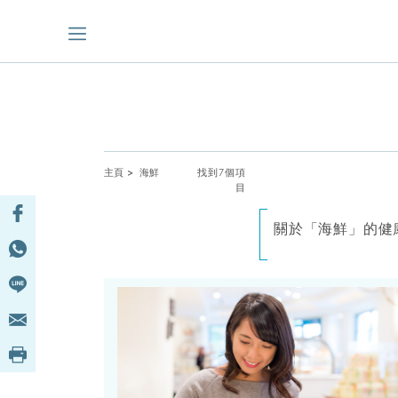
主頁
> 海鮮
找到7個項
目
關於「海鮮」的健