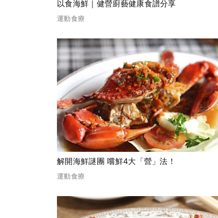
以食海鮮｜健營廚藝健康食譜分享
運動食療
解開海鮮謎團 嚐鮮4大「營」法！
運動食療