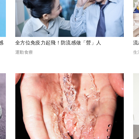
感
全方位免疫力起飛！防流感做「營」人
運動食療
生