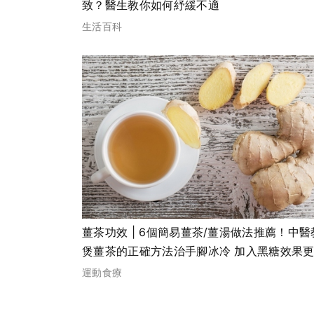
致？醫生教你如何紓緩不適
生活百科
薑茶功效 | 6個簡易薑茶/薑湯做法推薦！中醫
煲薑茶的正確方法治手腳冰冷 加入黑糖效果
運動食療