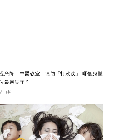
溫急降｜中醫教室：慎防「打敗仗」 哪個身體
位最易失守？
活百科