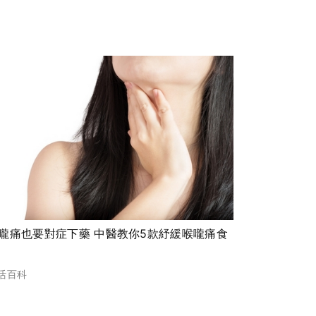
嚨痛也要對症下藥 中醫教你5款紓緩喉嚨痛食
活百科