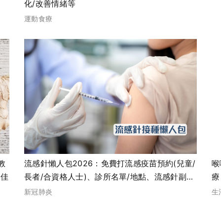
化/改善情緒等
運動食療
教
流感針懶人包2026：免費打流感疫苗預約(兒童/
喉
更佳
長者/合資格人士)、診所名單/地點、流感針副作
療
用、政府資助金額
新冠肺炎
生