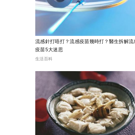
流感針打唔打？流感疫苗幾時打？醫生拆解流
疫苗5大迷思
生活百科