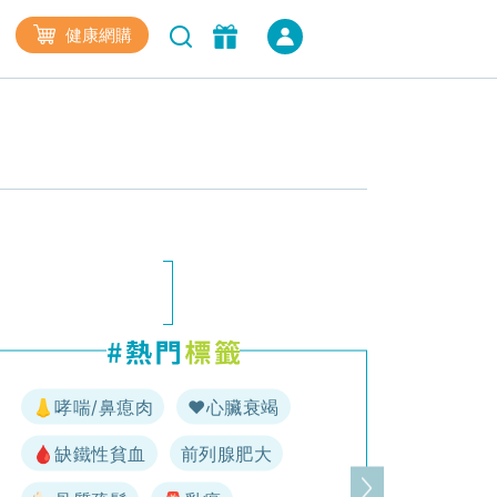
健康網購
👃哮喘/鼻瘜肉
♥️心臟衰竭
🩸缺鐵性貧血
前列腺肥大