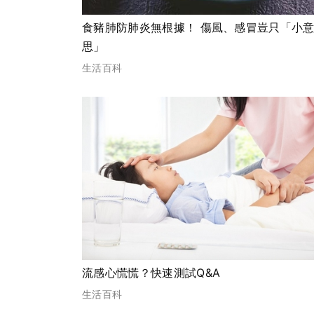
食豬肺防肺炎無根據！ 傷風、感冒豈只「小
思」
生活百科
流感心慌慌？快速測試Q&A
生活百科