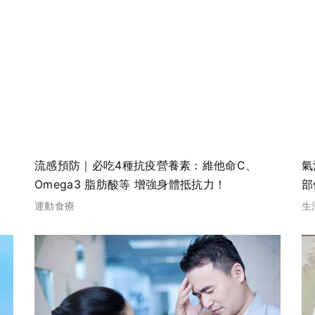
流感預防｜必吃4種抗疫營養素：維他命C、
氣
Omega3 脂肪酸等 增強身體抵抗力！
部
運動食療
生