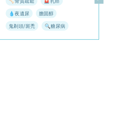
🦴骨質疏鬆
🚨乳癌
一頁
下一頁
💧夜遺尿
膽固醇
鬼剃頭/斑禿
🔍糖尿病