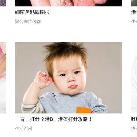
港
意
細菌黑點四圍搜
生
辦公室症候群
「盲」打針？港B、港孩打針攻略！
呼
生活百科
懷