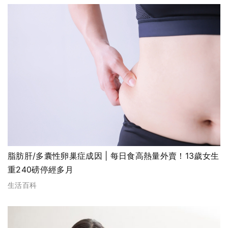
脂肪肝/多囊性卵巢症成因 | 每日食高熱量外賣！13歲女生
重240磅停經多月
生活百科