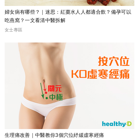
婦女病有哪些？｜迷思：紅棗水人人都適合飲？備孕可以
吃燕窩？一文看清中醫拆解
女士專區
生理痛改善｜中醫教你3個穴位紓緩虛寒經痛