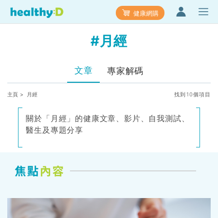
健康網購
#月經
文章
專家解碼
主頁
> 月經
找到10個項目
關於「月經」的健康文章、影片、自我測試、
醫生及專題分享