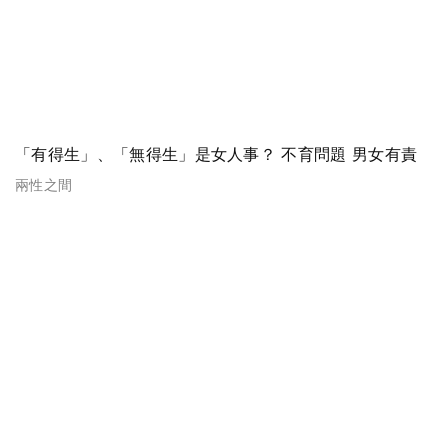
「有得生」、「無得生」是女人事？ 不育問題 男女有責
兩性之間