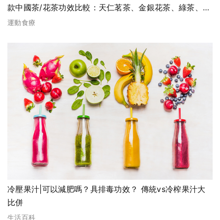
款中國茶/花茶功效比較：天仁茗茶、金銀花茶、綠茶、烏
龍茶、鐵觀音、普洱
運動食療
冷壓果汁|可以減肥嗎？具排毒功效？ 傳統vs冷榨果汁大
比併
生活百科