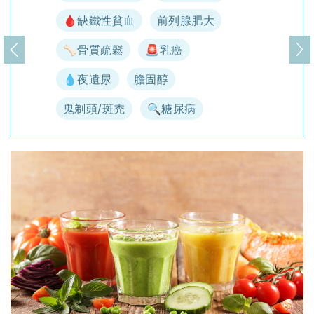
🩸缺鐵性貧血
前列腺肥大
🦴骨質疏鬆
🚨乳癌
上一頁
下
💧夜遺尿
膽固醇
鬼剃頭/斑禿
🔍糖尿病