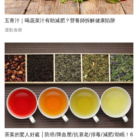
五青汁｜喝蔬菜汁有助減肥？營養師拆解健康陷阱
運動食療
茶葉的驚人好處 | 防癌/降血壓/抗衰老/排毒/減肥/助眠！6