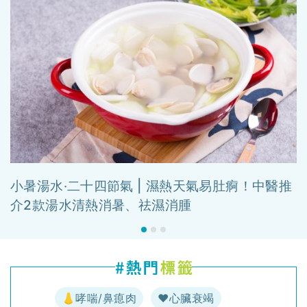
小暑湯水‧二十四節氣 | 濕熱天氣易肚痾！中醫推
介2款湯水清熱消暑、祛濕消腫
👃哮喘/鼻瘜肉
♥️心臟衰竭