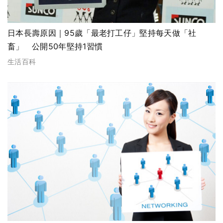
日本長壽原因｜95歲「最老打工仔」堅持每天做「社
畜」 公開50年堅持1習慣
生活百科