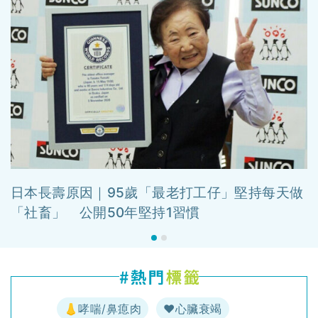
日本長壽原因｜95歲「最老打工仔」堅持每天做
「社畜」 公開50年堅持1習慣
👃哮喘/鼻瘜肉
♥️心臟衰竭