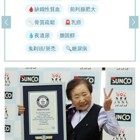
🩸缺鐵性貧血
前列腺肥大
🦴骨質疏鬆
🚨乳癌
上一頁
下
💧夜遺尿
膽固醇
鬼剃頭/斑禿
🔍糖尿病