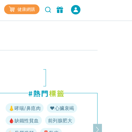
健康網購
👃哮喘/鼻瘜肉
♥️心臟衰竭
🩸缺鐵性貧血
前列腺肥大