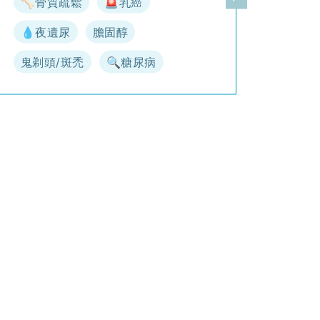
🦴骨質疏鬆
🚨乳癌
一頁
下一頁
💧夜遺尿
膽固醇
鬼剃頭/斑禿
🔍糖尿病