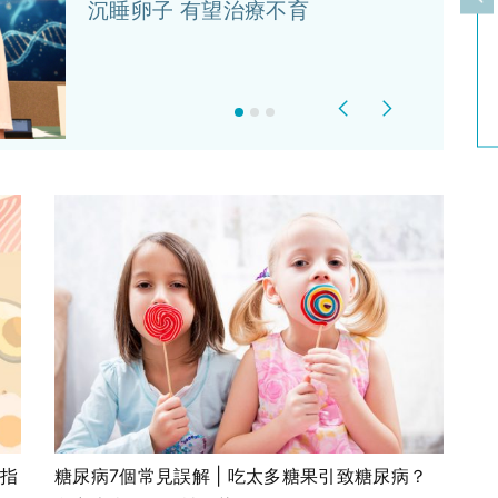
上
沉睡卵子 有望治療不育
Previous
Next
糖指
糖尿病7個常見誤解 | 吃太多糖果引致糖尿病？