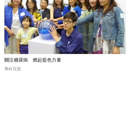
關注糖尿病 燃起藍色力量
專科百貨