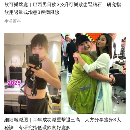
飲可樂壞處｜巴西男日飲3公升可樂致患腎結石 研究指
飲用過量或增患3疾病風險
生活百科
細細粒減肥｜半年成功減重擊退三高 大方分享瘦身3大
秘訣 有研究指低碳飲食好處多