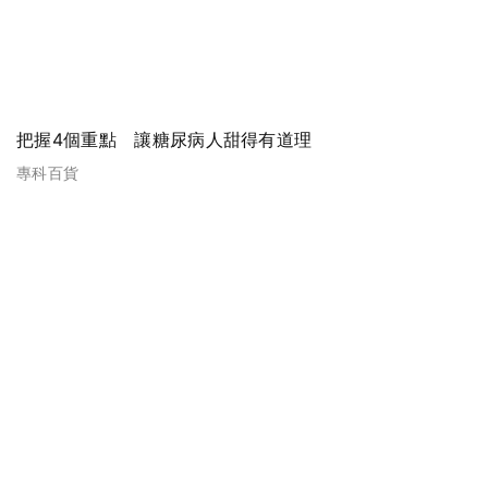
把握4個重點 讓糖尿病人甜得有道理
專科百貨