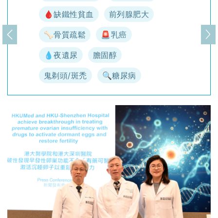
🩸缺鐵性貧血
前列腺肥大
🦴骨質疏鬆
🚨乳癌
上一頁
下
💧夜遺尿
膽固醇
鬼剃頭/斑禿
🔍糖尿病