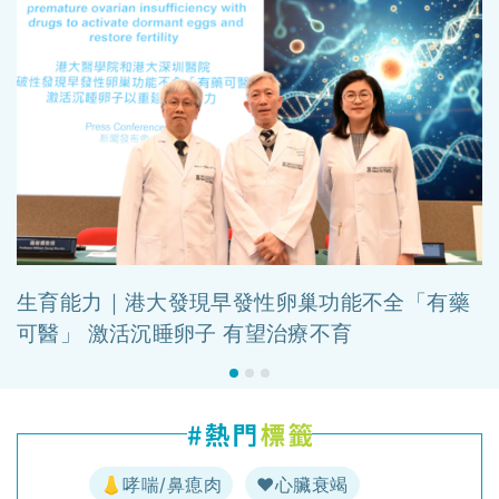
生育能力｜港大發現早發性卵巢功能不全「有藥
可醫」 激活沉睡卵子 有望治療不育
👃哮喘/鼻瘜肉
♥️心臟衰竭