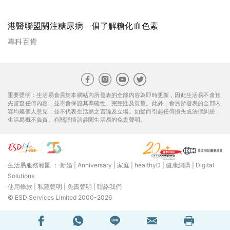
港醫聯盟關注糖尿病 倡了解糖化血色素
專科百貨
重要聲明：生活易會員於本網站內所發表的全部內容為即時更新，因此生活易不會預
先審查任何內容，並不會保證其準確性、完整性及質量。此外，會員所發表的全部內
容均屬個人意見，並不代表生活易之言論及立場。如從而引起任何損失或法律糾紛，
生活易概不負責。有關詳情請參閱生活易的免責聲明。
生活易服務範圍 ：
新婚
|
Anniversary
|
家庭
|
healthyD
|
健康網購
|
Digital
Solutions
使用條款
|
私隱聲明
|
免責聲明
|
聯絡我們
© ESD Services Limited 2000-2026