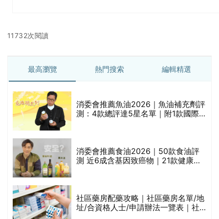
11732次閱讀
最高瀏覽
熱門搜索
編輯精選
消委會推薦魚油2026｜魚油補充劑評
測：4款總評達5星名單｜附1款國際
魚油標準5星認證 針對2毒物測試 均
通過消委會標準
消委會推薦食油2026｜50款食油評
測 近6成含基因致癌物｜21款健康煮
食油總評達5星滿分名單(初榨橄欖油/
橄欖油/牛油果油/米糠油/芥花籽油/花
生油等)
巾
社區藥房配藥攻略｜社區藥房名單/地
址/合資格人士/申請辦法一覽表｜社
區藥房是甚麼？可以申請藥物資助計