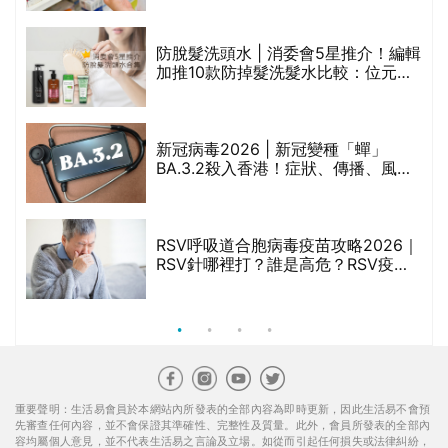
劃？（持續更新）
防脫髮洗頭水 | 消委會5星推介！編輯
的
加推10款防掉髮洗髮水比較：位元
甲
堂、呂、PANTOGAR、純素有機、咖
啡因洗髮水
新冠病毒2026 | 新冠變種「蟬」
BA.3.2殺入香港！症狀、傳播、風險
禁
與預防方法一文睇
RSV呼吸道合胞病毒疫苗攻略2026｜
院
RSV針哪裡打？誰是高危？RSV疫苗
價
價錢比較、打針後反應處理/長者醫療
券資助
重要聲明：生活易會員於本網站內所發表的全部內容為即時更新，因此生活易不會預
先審查任何內容，並不會保證其準確性、完整性及質量。此外，會員所發表的全部內
容均屬個人意見，並不代表生活易之言論及立場。如從而引起任何損失或法律糾紛，