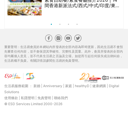
腩
素食自助餐/素食餐廳推介2026 | 14
間香港新派法式/西式/中式/印度/東南
亞/港式/Fusion素食齋菜必試:樂園素
食、無肉食、素年(持續更新)
重要聲明：生活易會員於本網站內所發表的全部內容為即時更新，因此生活易不會預
先審查任何內容，並不會保證其準確性、完整性及質量。此外，會員所發表的全部內
容均屬個人意見，並不代表生活易之言論及立場。如從而引起任何損失或法律糾紛，
生活易概不負責。有關詳情請參閱生活易的免責聲明。
生活易服務範圍 ：
新婚
|
Anniversary
|
家庭
|
healthyD
|
健康網購
|
Digital
Solutions
使用條款
|
私隱聲明
|
免責聲明
|
聯絡我們
© ESD Services Limited 2000-2026