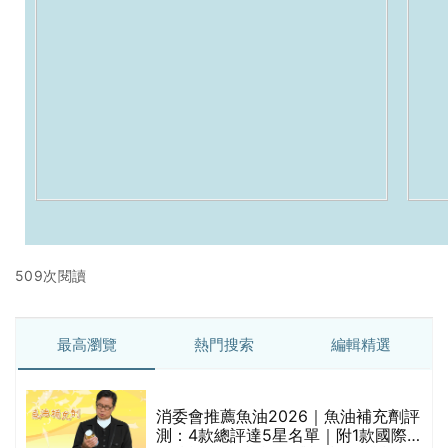
509次閱讀
最高瀏覽
熱門搜索
編輯精選
消委會推薦魚油2026｜魚油補充劑評
測：4款總評達5星名單｜附1款國際