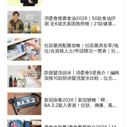
魚油標準5星認證 針對2毒物測試 均
通過消委會標準
消委會推薦食油2026｜50款食油評
的
測 近6成含基因致癌物｜21款健康煮
甲
食油總評達5星滿分名單(初榨橄欖油/
橄欖油/牛油果油/米糠油/芥花籽油/花
生油等)
社區藥房配藥攻略｜社區藥房名單/地
址/合資格人士/申請辦法一覽表｜社
禁
區藥房是甚麼？可以申請藥物資助計
劃？（持續更新）
評
防脫髮洗頭水 | 消委會5星推介！編輯
加推10款防掉髮洗髮水比較：位元
堂、呂、PANTOGAR、純素有機、咖
啡因洗髮水
新冠病毒2026 | 新冠變種「蟬」
BA.3.2殺入香港！症狀、傳播、風險
與預防方法一文睇