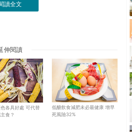
閱讀全文
延伸閱讀
低醣飲食減肥未必最健康 增早
色各具好處 可代替
死風險32%
肥主食？