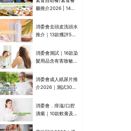
素食自助餐/素食餐
一文睇
廳推介2026 | 14間
香港新派法式/西式/
中式/印度/東南亞/港
消委會去頭皮洗頭水
式/Fusion素食齋菜
推介｜13款獲評5星
必試:樂園素食、無肉
推薦：施巴、
食、素年(持續更新)
KLORANE、沙宣、
消委會測試｜16款染
呂、LUX等上榜｜4
髮用品含有害致敏物
款含歐盟禁用成分吡
9款獲5星滿分推
硫鎓鋅！
介!50惠、Return回
消委會成人紙尿片推
本、Furnte、Rerise
介2026｜測試30款
紙尿片、紙尿褲、尿
滲墊防漏表現/回滲/
消委會．痱滋/口腔
化學物質檢測等｜5
潰瘍｜10款軟膏及啫
款總評達5星名單
喱凝膠邊款好？哪款
屬處方藥物？有哪些