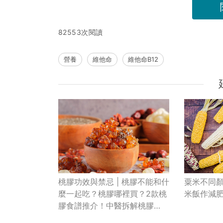
82553次閱讀
營養
維他命
維他命B12
桃膠功效與禁忌 | 桃膠不能和什
粟米不同顏
麼一起吃？桃膠哪裡買？2款桃
米飯作減
膠食譜推介！中醫拆解桃膠
「真面目」