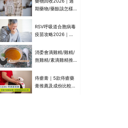
藥物回收2026｜過
受關注成分？｜必知
期藥物/藥餘該怎樣
3大選購留意事項
處理？全港藥品回收
地點一覽｜屈臣氏、
RSV呼吸道合胞病毒
萬寧、首衛、綠領行
疫苗攻略2026｜
動等
RSV針哪裡打？誰是
高危？RSV疫苗價錢
消委會滴雞精/雞精/
比較、打針後反應處
熬雞精/素滴雞精推
理/長者醫療券資助
薦｜比較15款雞精 1
款含致癌物 9款總評
痔瘡膏｜5款痔瘡藥
達5星滿分名單 屈臣
膏推薦及成份比較
氏、老協珍、余仁
+痔瘡口服藥推薦！
生、樂道有上榜！
有效紓緩痔瘡疼痛痕
美食博覽2026｜必
癢｜附痔瘡成因及病
搶$1優惠、福袋等精
徵
選飲食優惠合集｜附
日期、官網及門票詳