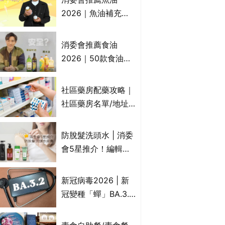
2026｜魚油補充劑
評測：4款總評達5星
名單｜附1款國際魚
消委會推薦食油
油標準5星認證 針對
2026｜50款食油評
2毒物測試 均通過
測 近6成含基因致癌
消委會標準
物｜21款健康煮食油
社區藥房配藥攻略｜
總評達5星滿分名單
社區藥房名單/地址/
(初榨橄欖油/橄欖油/
合資格人士/申請辦
牛油果油/米糠油/芥
法一覽表｜社區藥房
防脫髮洗頭水 | 消委
花籽油/花生油等)
是甚麼？可以申請藥
會5星推介！編輯加
物資助計劃？（持續
推10款防掉髮洗髮水
更新）
比較：位元堂、呂、
新冠病毒2026 | 新
PANTOGAR、純素
冠變種「蟬」BA.3.2
有機、咖啡因洗髮水
殺入香港！症狀、傳
播、風險與預防方法