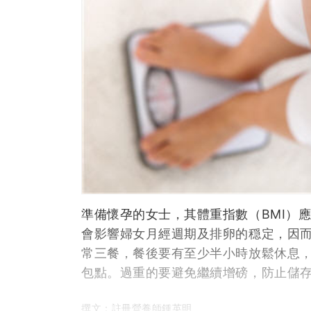
準備懷孕的女士，其體重指數（BMI）應在
會影響婦女月經週期及排卵的穏定，因
常三餐，餐後要有至少半小時放鬆休息
包點。過重的要避免繼續增磅，防止儲
撰文：註冊營養師鍾英明