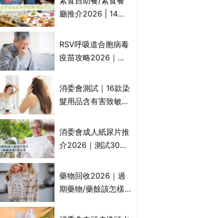
素食自助餐/素食餐
一文睇
廳推介2026 | 14間
香港新派法式/西式/
中式/印度/東南亞/港
RSV呼吸道合胞病毒
式/Fusion素食齋菜
疫苗攻略2026｜
必試:樂園素食、無肉
RSV針哪裡打？誰是
食、素年(持續更新)
高危？RSV疫苗價錢
消委會測試｜16款染
比較、打針後反應處
髮用品含有害致敏物
理/長者醫療券資助
9款獲5星滿分推
介!50惠、Return回
消委會成人紙尿片推
本、Furnte、Rerise
介2026｜測試30款
紙尿片、紙尿褲、尿
滲墊防漏表現/回滲/
藥物回收2026｜過
化學物質檢測等｜5
期藥物/藥餘該怎樣
款總評達5星名單
處理？全港藥品回收
地點一覽｜屈臣氏、