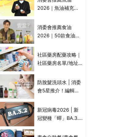
2026｜魚油補充劑
評測：4款總評達5星
名單｜附1款國際魚
消委會推薦食油
油標準5星認證 針對
2026｜50款食油評
2毒物測試 均通過
測 近6成含基因致癌
消委會標準
物｜21款健康煮食油
社區藥房配藥攻略｜
總評達5星滿分名單
社區藥房名單/地址/
(初榨橄欖油/橄欖油/
合資格人士/申請辦
牛油果油/米糠油/芥
法一覽表｜社區藥房
防脫髮洗頭水 | 消委
花籽油/花生油等)
是甚麼？可以申請藥
會5星推介！編輯加
物資助計劃？（持續
推10款防掉髮洗髮水
更新）
比較：位元堂、呂、
新冠病毒2026 | 新
PANTOGAR、純素
冠變種「蟬」BA.3.2
有機、咖啡因洗髮水
殺入香港！症狀、傳
播、風險與預防方法