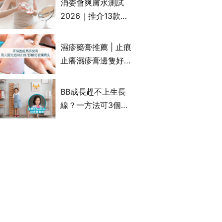
消委會爽膚水測試
達5星滿分名單 屈臣
2026｜推介13款總
氏、老協珍、余仁
評獲5星：
生、樂道有上榜！
Cetaphil、The
濕疹藥膏推薦 | 止痕
Ordinary、
止癢濕疹膏邊隻好？
CAUDALIE等｜9款
10款無類固醇濕疹藥
爽膚水檢出致敏香料
膏/濕疹膏 嬰兒BB濕
BB成長趕不上生長
疹皮膚適用！紓緩防
線？一方法可3個月
敏潤膚cream推介
高3cm*？營養師：
(附外用類固醇成份
懂得把握1歲起「長
除疤膏推薦 | 淡化傷
一覽)
高黃金期」
口/手術開刀/剖腹生
產疤痕 5款好用除疤
藥膏/除疤筆/除疤貼
消委會便攜風扇推介
比較（消委會教揀選
｜6款風扇仔總評達
貼士+醫生拆解去疤
4.5星名單：無印良
原理）
品 MUJI、