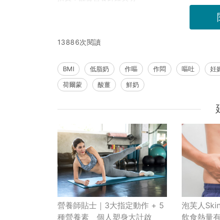
13886次閱讀
BMI
低脂奶
作嘔
作悶
嘔吐
妊
荷爾蒙
酸薑
鮮奶
泡芙人Ski
營養師貼士｜3大指定動作 + 5
飲食熱量
種營養素 個人塑身大計啟