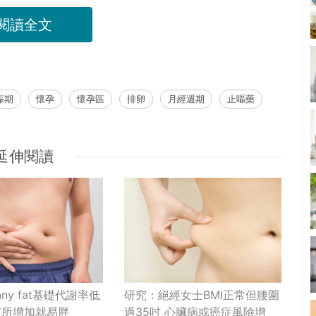
閱讀全文
娠期
懷孕
懷孕區
排卵
月經週期
止嘔藥
延伸閱讀
nny fat基礎代謝率低
研究：絕經女士BMI正常但腰圍
有所增加就易胖
過35吋 心臟病或癌症風險增