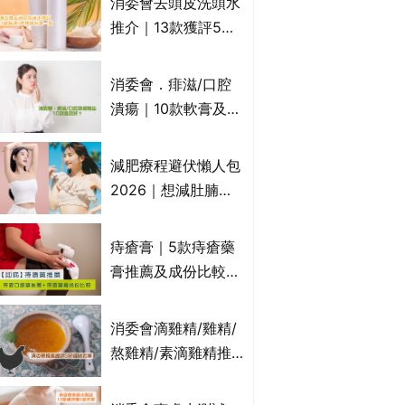
消委會去頭皮洗頭水
萬寧、首衛、綠領行
推介｜13款獲評5星
動等
推薦：施巴、
KLORANE、沙宣、
消委會．痱滋/口腔
呂、LUX等上榜｜4
潰瘍｜10款軟膏及啫
款含歐盟禁用成分吡
喱凝膠邊款好？哪款
硫鎓鋅！
屬處方藥物？有哪些
減肥療程避伏懶人包
受關注成分？｜必知
2026｜想減肚腩但
3大選購留意事項
怕中伏？ALYSSA
VS不良黑店5大手法
痔瘡膏｜5款痔瘡藥
對比｜SLIMTONE減
膏推薦及成份比較
肥療程效果如何？
+痔瘡口服藥推薦！
有效紓緩痔瘡疼痛痕
消委會滴雞精/雞精/
癢｜附痔瘡成因及病
熬雞精/素滴雞精推
徵
薦｜比較15款雞精 1
款含致癌物 9款總評