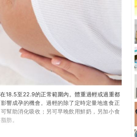
18.5至22.9的正常範圍內。體重過輕或過重都
而影響成孕的機會。過輕的除了定時定量地進食正
，可幫助消化吸收；另可早晚飲用鮮奶，另加小食
存脂肪。