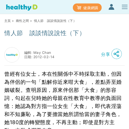
健康網購
主頁
>
兩性之間
> 情人節 談談情說說性（下）
情人節 談談情說說性（下）
編輯: May Chan
分享
日期: 2012-02-14
曾經有位女士，本在性關係中不時採取主動，但因
為伴侶的一句「點解你近來咁大食」，差點弄至婚
姻破裂。查明原因，原來伴侶那「大食」的形容
詞，勾起在兒時她的母親在性教育中教導的負面回
憶：她認為對方指一位女生「大食」，即代表淫蕩
和不知廉恥，為了要擔當她所謂恰當的妻子角色，
她180度的轉變態度，不再主動；即使是對方主