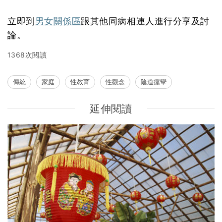
立即到
男女關係區
跟其他同病相連人進行分享及討
論。
1368次閱讀
傳統
家庭
性教育
性觀念
陰道痙攣
延伸閱讀