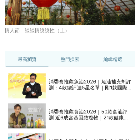
情人節 談談情說說性（上）
最高瀏覽
熱門搜索
編輯精選
消委會推薦魚油2026｜魚油補充劑評
測：4款總評達5星名單｜附1款國際
魚油標準5星認證 針對2毒物測試 均
通過消委會標準
消委會推薦食油2026｜50款食油評
的
測 近6成含基因致癌物｜21款健康煮
甲
食油總評達5星滿分名單(初榨橄欖油/
橄欖油/牛油果油/米糠油/芥花籽油/花
生油等)