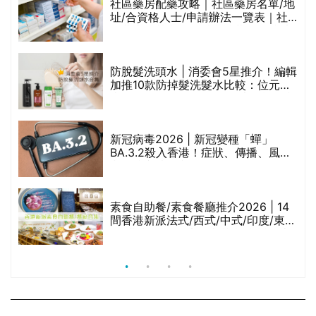
社區藥房配藥攻略｜社區藥房名單/地
址/合資格人士/申請辦法一覽表｜社
禁
區藥房是甚麼？可以申請藥物資助計
劃？（持續更新）
評
防脫髮洗頭水 | 消委會5星推介！編輯
加推10款防掉髮洗髮水比較：位元
堂、呂、PANTOGAR、純素有機、咖
啡因洗髮水
新冠病毒2026 | 新冠變種「蟬」
BA.3.2殺入香港！症狀、傳播、風險
與預防方法一文睇
腩
素食自助餐/素食餐廳推介2026 | 14
間香港新派法式/西式/中式/印度/東南
亞/港式/Fusion素食齋菜必試:樂園素
食、無肉食、素年(持續更新)