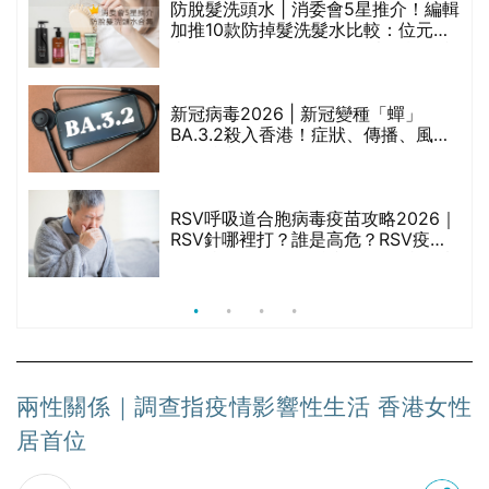
防脫髮洗頭水 | 消委會5星推介！編輯
的
加推10款防掉髮洗髮水比較：位元
甲
堂、呂、PANTOGAR、純素有機、咖
啡因洗髮水
新冠病毒2026 | 新冠變種「蟬」
BA.3.2殺入香港！症狀、傳播、風險
禁
與預防方法一文睇
RSV呼吸道合胞病毒疫苗攻略2026｜
院
RSV針哪裡打？誰是高危？RSV疫苗
價
價錢比較、打針後反應處理/長者醫療
券資助
兩性關係｜調查指疫情影響性生活 香港女性
居首位