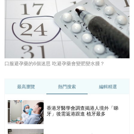
口服避孕藥的6個迷思 吃避孕藥會變肥變水腫？
最高瀏覽
熱門搜索
編輯精選
破
香港牙醫學會調查揭港人境外「睇
保
牙」後需返港跟進 植牙最多