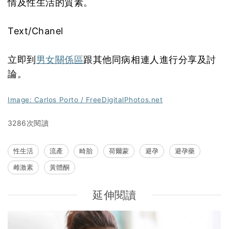
情及性生活的質素。
Text/Chanel
立即到
男女關係區
跟其他同病相連人進行分享及討
論。
Image: Carlos Porto / FreeDigitalPhotos.net
3286次閱讀
性生活
流產
畸胎
荷爾蒙
避孕
避孕藥
雌激素
黃體酮
延伸閱讀