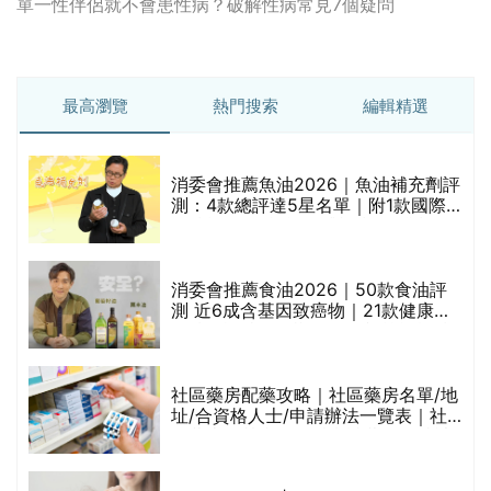
單一性伴侶就不會患性病？破解性病常見7個疑問
最高瀏覽
熱門搜索
編輯精選
消委會推薦魚油2026｜魚油補充劑評
測：4款總評達5星名單｜附1款國際
魚油標準5星認證 針對2毒物測試 均
通過消委會標準
消委會推薦食油2026｜50款食油評
測 近6成含基因致癌物｜21款健康煮
食油總評達5星滿分名單(初榨橄欖油/
橄欖油/牛油果油/米糠油/芥花籽油/花
生油等)
巾
社區藥房配藥攻略｜社區藥房名單/地
址/合資格人士/申請辦法一覽表｜社
區藥房是甚麼？可以申請藥物資助計
劃？（持續更新）