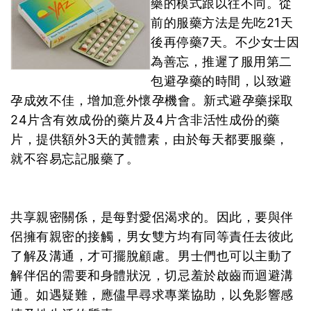
藥的模式跟以往不同。從
前的服藥方法是先吃21天
後再停藥7天。不少女士因
為善忘，推遲了服用第二
包避孕藥的時間，以致避
孕成效不佳，增加意外懷孕機會。新式避孕藥採取
24片含有效成份的藥片及4片含非活性成份的藥
片，提供額外3天的黃體素，由於每天都要服藥，
就不容易忘記服藥了。
共享親密關係，是每對愛侶渴求的。因此，要與伴
侶擁有親密的接觸，男女雙方均有同等責任去彼此
了解及溝通，才可擺脫顧慮。男士們也可以主動了
解伴侶的需要和身體狀況，切忌羞於啟齒而迴避溝
通。如遇疑難，應儘早尋求專業協助，以免影響感