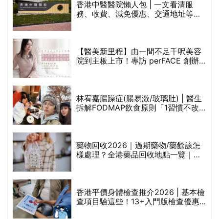
香港中醫醫院懶人包 | 一文看清服
務、收費、減免優惠、交通地址等
(附預約連結+更多中醫診所資訊)
【醫美新里程】由一間不足千呎美容
院到主板上市！專訪 perFACE 創辦
人符芷晴：逆巿擴張，以人為本構建
醫美版圖
林宥嘉腸躁症(腸易激/玻璃肚) | 醫生
的
拆解FODMAP飲食原則「1習慣不改
甲
變，服藥難根治」
折
藥物回收2026｜過期藥物/藥餘該怎
樣處理？全港藥品回收地點一覽｜屈
臣氏、萬寧、首衛、綠領行動等
香港平價身體檢查推介2026 | 基本檢
查項目驗這些！13+入門版檢查優惠
組合$550起