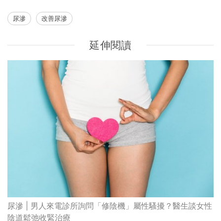
尿滲
改善尿滲
延伸閱讀
尿滲 | 男人來電診所詢問「修陰機」屬性騷擾？醫生談女性
陰道鬆弛收緊治療