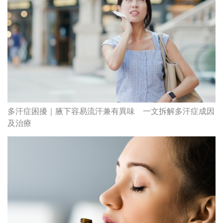
多汗症困擾｜腋下容易流汗兼有異味 一文拆解多汗症成因
及治療