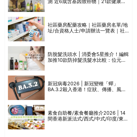
的
測 近6成含基因致癌物｜21款健康煮
甲
食油總評達5星滿分名單(初榨橄欖油/
橄欖油/牛油果油/米糠油/芥花籽油/花
生油等)
社區藥房配藥攻略｜社區藥房名單/地
址/合資格人士/申請辦法一覽表｜社
禁
區藥房是甚麼？可以申請藥物資助計
劃？（持續更新）
評
防脫髮洗頭水 | 消委會5星推介！編輯
加推10款防掉髮洗髮水比較：位元
堂、呂、PANTOGAR、純素有機、咖
啡因洗髮水
新冠病毒2026 | 新冠變種「蟬」
BA.3.2殺入香港！症狀、傳播、風險
與預防方法一文睇
腩
素食自助餐/素食餐廳推介2026 | 14
間香港新派法式/西式/中式/印度/東南
亞/港式/Fusion素食齋菜必試:樂園素
食、無肉食、素年(持續更新)