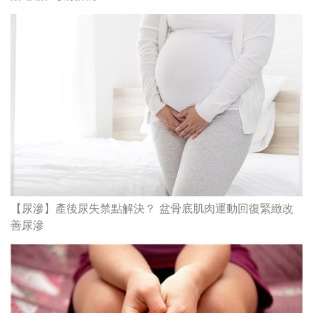
【尿滲】產後尿失禁點解決？ 盆骨底肌肉運動回復緊緻改
善尿滲