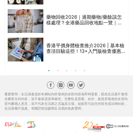
折
藥物回收2026｜過期藥物/藥餘該怎
樣處理？全港藥品回收地點一覽｜屈
臣氏、萬寧、首衛、綠領行動等
香港平價身體檢查推介2026 | 基本檢
查項目驗這些！13+入門版檢查優惠
組合$550起
重要聲明：生活易會員於本網站內所發表的全部內容為即時更新，因此生活易不會預
先審查任何內容，並不會保證其準確性、完整性及質量。此外，會員所發表的全部內
容均屬個人意見，並不代表生活易之言論及立場。如從而引起任何損失或法律糾紛，
生活易概不負責。有關詳情請參閱生活易的免責聲明。