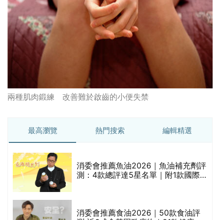
兩種肌肉鍛練 改善難於啟齒的小便失禁
最高瀏覽
熱門搜索
編輯精選
消委會推薦魚油2026｜魚油補充劑評
測：4款總評達5星名單｜附1款國際
魚油標準5星認證 針對2毒物測試 均
通過消委會標準
消委會推薦食油2026｜50款食油評