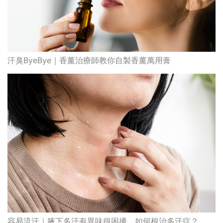
汗臭ByeBye｜香薰治療師教你自製香薰萬用膏
容易流汗｜腋下多汗有異味很困擾 如何根治多汗症？