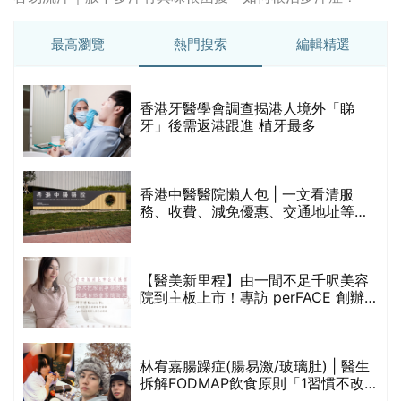
最高瀏覽
熱門搜索
編輯精選
破
香港牙醫學會調查揭港人境外「睇
保
牙」後需返港跟進 植牙最多
香港中醫醫院懶人包 | 一文看清服
務、收費、減免優惠、交通地址等
(附預約連結+更多中醫診所資訊)
【醫美新里程】由一間不足千呎美容
院到主板上市！專訪 perFACE 創辦
人符芷晴：逆巿擴張，以人為本構建
醫美版圖
林宥嘉腸躁症(腸易激/玻璃肚) | 醫生
的
拆解FODMAP飲食原則「1習慣不改
甲
變，服藥難根治」