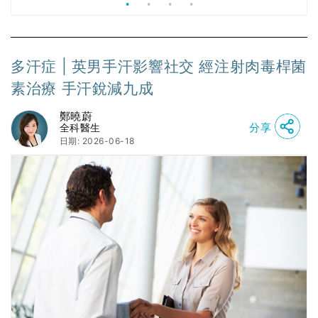
多汗症 | 英男手汗影響社交 經注射肉毒桿菌
素治療 手汗銳減九成
鄭曉蔚
分享
全科醫生
日期: 2026-06-18