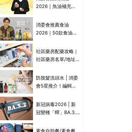
2026｜魚油補充劑
評測：4款總評達5星
名單｜附1款國際魚
消委會推薦食油
油標準5星認證 針對
2026｜50款食油評
2毒物測試 均通過
測 近6成含基因致癌
消委會標準
物｜21款健康煮食油
社區藥房配藥攻略｜
總評達5星滿分名單
社區藥房名單/地址/
(初榨橄欖油/橄欖油/
合資格人士/申請辦
牛油果油/米糠油/芥
法一覽表｜社區藥房
防脫髮洗頭水 | 消委
花籽油/花生油等)
是甚麼？可以申請藥
會5星推介！編輯加
物資助計劃？（持續
推10款防掉髮洗髮水
更新）
比較：位元堂、呂、
新冠病毒2026 | 新
PANTOGAR、純素
冠變種「蟬」BA.3.2
有機、咖啡因洗髮水
殺入香港！症狀、傳
播、風險與預防方法
素食自助餐/素食餐