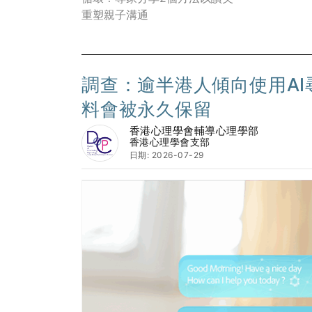
重塑親子溝通
調查：逾半港人傾向使用AI
料會被永久保留
香港心理學會輔導心理學部
香港心理學會支部
日期: 2026-07-29