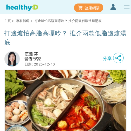
健康網購
主頁
>
專家解碼
> 打邊爐怕高脂高嘌呤？ 推介兩款低脂邊爐湯底
打邊爐怕高脂高嘌呤？ 推介兩款低脂邊爐湯
底
伍雅芬
分享
營養學家
日期: 2025-12-10