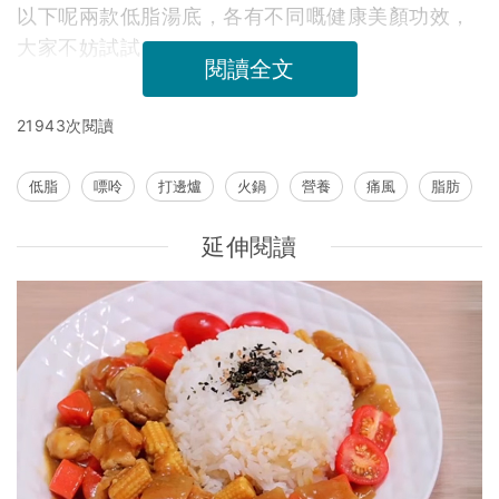
以下呢兩款低脂湯底，各有不同嘅健康美顏功效，
大家不妨試試：
閱讀全文
21943次閱讀
低脂
嘌呤
打邊爐
火鍋
營養
痛風
脂肪
延伸閱讀