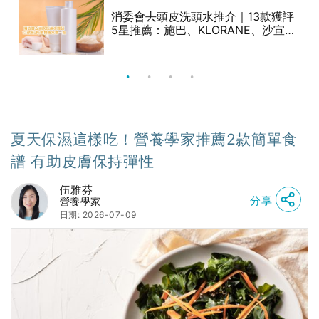
腩
消委會去頭皮洗頭水推介｜13款獲評
5星推薦：施巴、KLORANE、沙宣、
呂、LUX等上榜｜4款含歐盟禁用成分
吡硫鎓鋅！
夏天保濕這樣吃！營養學家推薦2款簡單食
譜 有助皮膚保持彈性
伍雅芬
分享
營養學家
日期: 2026-07-09