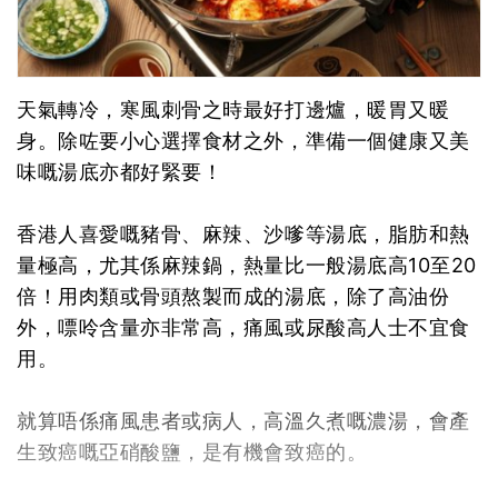
天氣轉冷，寒風刺骨之時最好打邊爐，暖胃又暖
身。除咗要小心選擇食材之外，準備一個健康又美
味嘅湯底亦都好緊要！
香港人喜愛嘅豬骨、麻辣、沙嗲等湯底，脂肪和熱
量極高，尤其係麻辣鍋，熱量比一般湯底高10至20
倍！用肉類或骨頭熬製而成的湯底，除了高油份
外，嘌呤含量亦非常高，痛風或尿酸高人士不宜食
用。
就算唔係痛風患者或病人，高溫久煮嘅濃湯，會產
生致癌嘅亞硝酸鹽，是有機會致癌的。