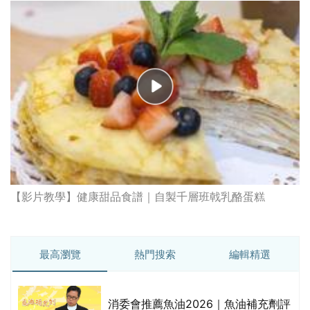
【影片教學】健康甜品食譜｜自製千層班戟乳酪蛋糕
最高瀏覽
熱門搜索
編輯精選
消委會推薦魚油2026｜魚油補充劑評