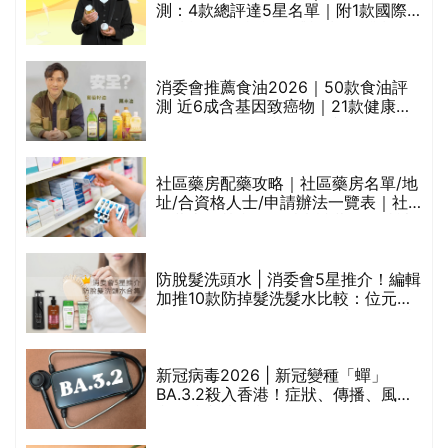
的
測：4款總評達5星名單｜附1款國際
甲
魚油標準5星認證 針對2毒物測試 均
通過消委會標準
消委會推薦食油2026｜50款食油評
測 近6成含基因致癌物｜21款健康煮
食油總評達5星滿分名單(初榨橄欖油/
橄欖油/牛油果油/米糠油/芥花籽油/花
生油等)
評
社區藥房配藥攻略｜社區藥房名單/地
址/合資格人士/申請辦法一覽表｜社
區藥房是甚麼？可以申請藥物資助計
劃？（持續更新）
防脫髮洗頭水 | 消委會5星推介！編輯
加推10款防掉髮洗髮水比較：位元
禁
堂、呂、PANTOGAR、純素有機、咖
啡因洗髮水
新冠病毒2026 | 新冠變種「蟬」
BA.3.2殺入香港！症狀、傳播、風險
與預防方法一文睇