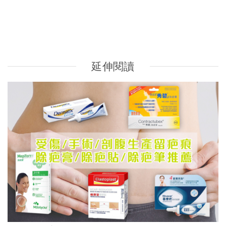
除疤膏推薦 | 淡化傷口/手術開刀/剖腹生產疤痕 5款好用除
疤藥膏/除疤筆/除疤貼比較（消委會教揀選貼士+醫生拆解
去疤原理）