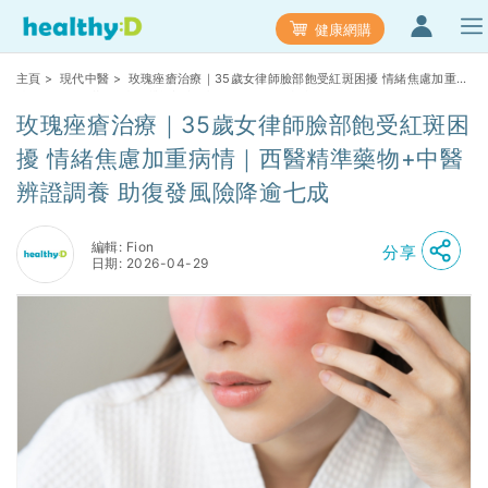
健康網購
主頁
>
現代中醫
> 玫瑰痤瘡治療｜35歲女律師臉部飽受紅斑困擾 情緒焦慮加重病
情｜西醫精準藥物+中醫辨證調養 助復發風險降逾七成
玫瑰痤瘡治療｜35歲女律師臉部飽受紅斑困
擾 情緒焦慮加重病情｜西醫精準藥物+中醫
辨證調養 助復發風險降逾七成
編輯: Fion
分享
日期: 2026-04-29