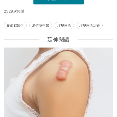
2528次閱讀
劉顏銘醫生
潘健燊中醫
玫瑰痤瘡
玫瑰痤瘡治療
延伸閱讀