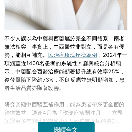
不少人誤以為中藥與西藥屬於完全不同體系，兩者
無法相容。事實上，中西醫並非對立，而是各有優
勢，能相互補充。
以治療玫瑰痤瘡為例
，2024年一
項涵蓋近1400名患者的系統性回顧與統合分析顯
示，中藥配合西醫治療能顯著提升總有效率25%，
復發風險下降約73%，不良反應並無明顯增加，患
者生活品質亦顯著改善。
研究突顯中西醫互補作用，能為患者帶來更全面的
治療效益。適逢4月為「玫瑰痤瘡關注月」，立即
認識更多有關此影響逾4億人的皮膚疾病的資訊。
閱讀全文