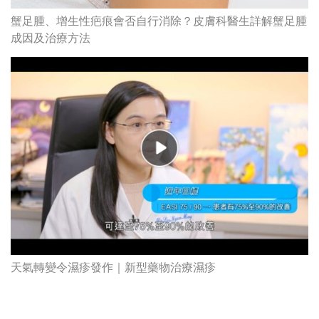
蟹足腫、增生性疤痕會否自行消除？皮膚科醫生詳解蟹足腫
成因及治療方法
天氣轉變令濕疹發作｜新型藥物治療濕疹