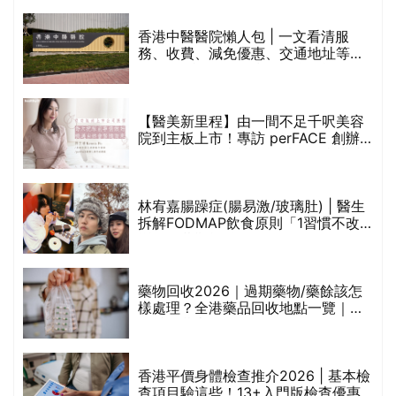
甲
變，服藥難根治」
折
藥物回收2026｜過期藥物/藥餘該怎
樣處理？全港藥品回收地點一覽｜屈
臣氏、萬寧、首衛、綠領行動等
香港平價身體檢查推介2026 | 基本檢
查項目驗這些！13+入門版檢查優惠
組合$550起
重要聲明：生活易會員於本網站內所發表的全部內容為即時更新，因此生活易不會預
先審查任何內容，並不會保證其準確性、完整性及質量。此外，會員所發表的全部內
容均屬個人意見，並不代表生活易之言論及立場。如從而引起任何損失或法律糾紛，
生活易概不負責。有關詳情請參閱生活易的免責聲明。