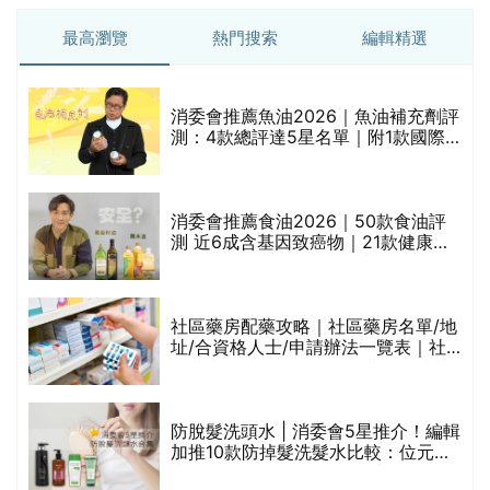
最高瀏覽
熱門搜索
編輯精選
消委會推薦魚油2026｜魚油補充劑評
測：4款總評達5星名單｜附1款國際
魚油標準5星認證 針對2毒物測試 均
通過消委會標準
評
消委會推薦食油2026｜50款食油評
測 近6成含基因致癌物｜21款健康煮
食油總評達5星滿分名單(初榨橄欖油/
橄欖油/牛油果油/米糠油/芥花籽油/花
生油等)
社區藥房配藥攻略｜社區藥房名單/地
址/合資格人士/申請辦法一覽表｜社
禁
區藥房是甚麼？可以申請藥物資助計
劃？（持續更新）
防脫髮洗頭水 | 消委會5星推介！編輯
的
加推10款防掉髮洗髮水比較：位元
甲
堂、呂、PANTOGAR、純素有機、咖