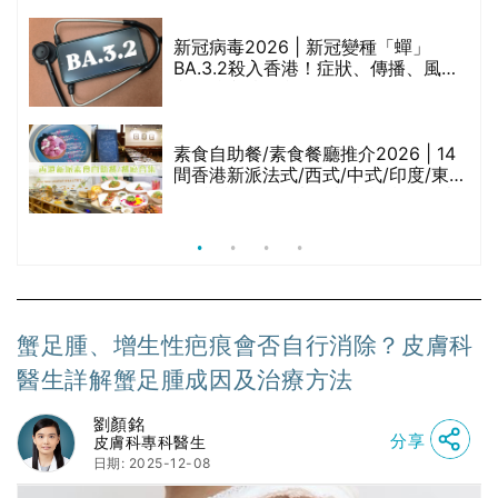
啡因洗髮水
巾
新冠病毒2026 | 新冠變種「蟬」
BA.3.2殺入香港！症狀、傳播、風險
與預防方法一文睇
等
素食自助餐/素食餐廳推介2026 | 14
間香港新派法式/西式/中式/印度/東南
亞/港式/Fusion素食齋菜必試:樂園素
食、無肉食、素年(持續更新)
蟹足腫、增生性疤痕會否自行消除？皮膚科
醫生詳解蟹足腫成因及治療方法
劉顏銘
分享
皮膚科專科醫生
日期: 2025-12-08