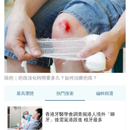
除疤｜疤痕淡化時間要多久？如何治療疤痕？
最高瀏覽
熱門搜索
編輯精選
破
香港牙醫學會調查揭港人境外「睇
保
牙」後需返港跟進 植牙最多
香港中醫醫院懶人包 | 一文看清服
務、收費、減免優惠、交通地址等
(附預約連結+更多中醫診所資訊)
【醫美新里程】由一間不足千呎美容
院到主板上市！專訪 perFACE 創辦
人符芷晴：逆巿擴張，以人為本構建
醫美版圖
林宥嘉腸躁症(腸易激/玻璃肚) | 醫生
的
拆解FODMAP飲食原則「1習慣不改