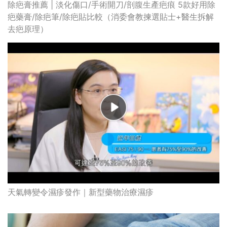
天氣轉變令濕疹發作｜新型藥物治療濕疹