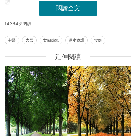
變。」
閱讀全文
14364次閱讀
中醫
大雪
廿四節氣
湯水食譜
食療
延伸閱讀