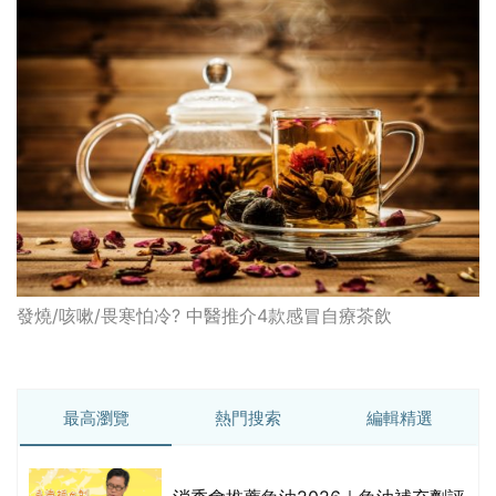
發燒/咳嗽/畏寒怕冷? 中醫推介4款感冒自療茶飲
最高瀏覽
熱門搜索
編輯精選