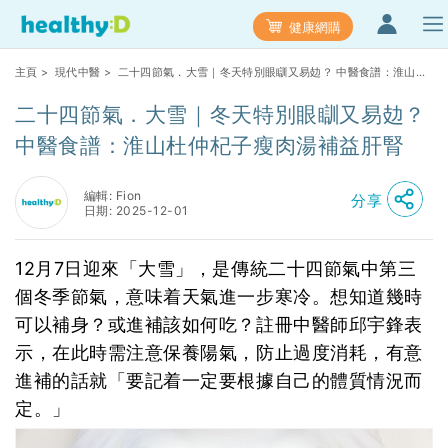
健康網購
主頁
>
現代中醫
> 二十四節氣．大雪｜冬天特別眼瞓又易攰？ 中醫食譜：淮山杜
仲杞子瘦肉湯補益肝腎
二十四節氣．大雪｜冬天特別眼瞓又易攰？
中醫食譜：淮山杜仲杞子瘦肉湯補益肝腎
編輯: Fion
分享
日期: 2025-12-01
12月7日迎來「大雪」，是傳統二十四節氣中第三
個冬季節氣，意味着天氣進一步寒冷。想知道幾時
可以補身？或進補該如何吃？註冊中醫師邱宇鋒表
示，在此時需注意保養陽氣，防止過度消耗，有意
進補的話就「要記着一定要根據自己的體質情況而
定。」