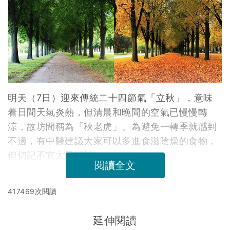
明天（7日）迎來傳統二十四節氣「立秋」，意味
着日間天氣炎熱，但清晨和晚間的空氣已慢慢轉
涼，故坊間稱為「秋老虎」。為避免一轉季就感到
不適，有中醫建議大家可以多進食滋陰燥的食物，
但切記不宜太早滋補。
閱讀全文
417469次閱讀
延伸閱讀