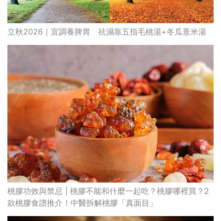
立秋2026｜宜調養脾胃 祛濕靠五指毛桃湯+冬瓜薏米湯
桃膠功效與禁忌 | 桃膠不能和什麼一起吃？桃膠哪裡買？2
款桃膠食譜推介！中醫拆解桃膠「真面目」