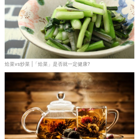
烚菜vs炒菜 |「烚菜」是否就一定健康?