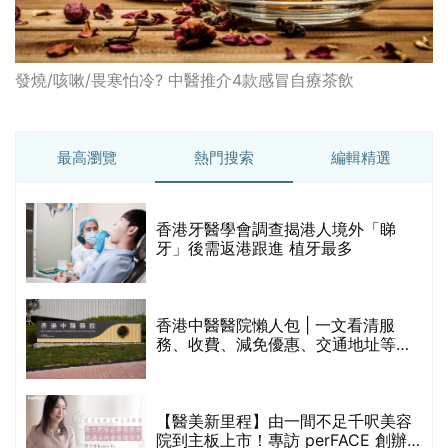
發燒/咳嗽/畏寒怕冷? 中醫推介4款感冒自療茶飲
最高瀏覽
熱門搜索
編輯精選
破
香港牙醫學會調查揭港人境外「睇
保
牙」後需返港跟進 植牙最多
香港中醫醫院懶人包 | 一文看清服
務、收費、減免優惠、交通地址等
(附預約連結+更多中醫診所資訊)
【醫美新里程】由一間不足千呎美容
院到主板上市！專訪 perFACE 創辦