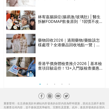
人符芷晴：逆巿擴張，以人為本構建
醫美版圖
林宥嘉腸躁症(腸易激/玻璃肚) | 醫生
的
拆解FODMAP飲食原則「1習慣不改
甲
變，服藥難根治」
折
藥物回收2026｜過期藥物/藥餘該怎
樣處理？全港藥品回收地點一覽｜屈
臣氏、萬寧、首衛、綠領行動等
香港平價身體檢查推介2026 | 基本檢
查項目驗這些！13+入門版檢查優惠
組合$550起
重要聲明：生活易會員於本網站內所發表的全部內容為即時更新，因此生活易不會預
先審查任何內容，並不會保證其準確性、完整性及質量。此外，會員所發表的全部內