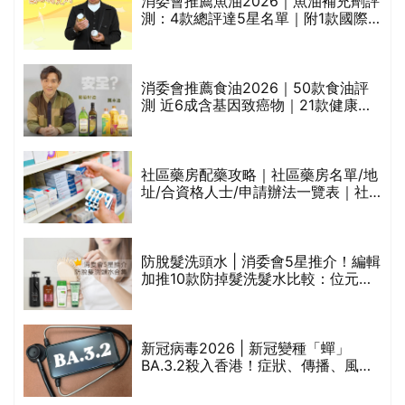
消委會推薦魚油2026｜魚油補充劑評
測：4款總評達5星名單｜附1款國際
魚油標準5星認證 針對2毒物測試 均
通過消委會標準
評
消委會推薦食油2026｜50款食油評
測 近6成含基因致癌物｜21款健康煮
食油總評達5星滿分名單(初榨橄欖油/
橄欖油/牛油果油/米糠油/芥花籽油/花
生油等)
社區藥房配藥攻略｜社區藥房名單/地
址/合資格人士/申請辦法一覽表｜社
禁
區藥房是甚麼？可以申請藥物資助計
劃？（持續更新）
防脫髮洗頭水 | 消委會5星推介！編輯
的
加推10款防掉髮洗髮水比較：位元
甲
堂、呂、PANTOGAR、純素有機、咖
啡因洗髮水
巾
新冠病毒2026 | 新冠變種「蟬」
BA.3.2殺入香港！症狀、傳播、風險
與預防方法一文睇