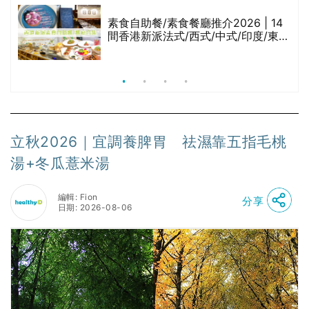
等
素食自助餐/素食餐廳推介2026 | 14
間香港新派法式/西式/中式/印度/東南
亞/港式/Fusion素食齋菜必試:樂園素
食、無肉食、素年(持續更新)
立秋2026｜宜調養脾胃 祛濕靠五指毛桃
湯+冬瓜薏米湯
編輯: Fion
分享
日期: 2026-08-06