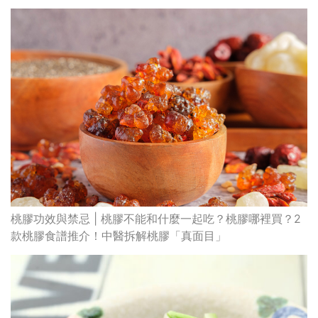
桃膠功效與禁忌 | 桃膠不能和什麼一起吃？桃膠哪裡買？2
款桃膠食譜推介！中醫拆解桃膠「真面目」