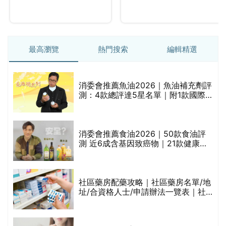
最高瀏覽
熱門搜索
編輯精選
消委會推薦魚油2026｜魚油補充劑評
測：4款總評達5星名單｜附1款國際
魚油標準5星認證 針對2毒物測試 均
通過消委會標準
消委會推薦食油2026｜50款食油評
的
測 近6成含基因致癌物｜21款健康煮
甲
食油總評達5星滿分名單(初榨橄欖油/
橄欖油/牛油果油/米糠油/芥花籽油/花
生油等)
社區藥房配藥攻略｜社區藥房名單/地
址/合資格人士/申請辦法一覽表｜社
禁
區藥房是甚麼？可以申請藥物資助計
劃？（持續更新）