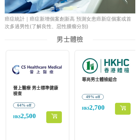
癌症統計｜癌症新增個案創新高 預測女患癌新症個案或首
次多過男性(了解良性、惡性腫瘤分別)