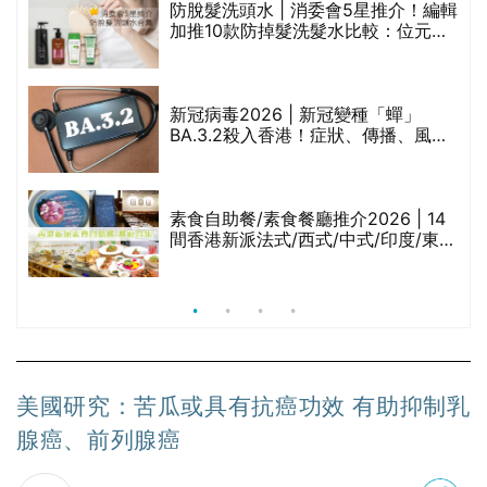
評
防脫髮洗頭水 | 消委會5星推介！編輯
加推10款防掉髮洗髮水比較：位元
堂、呂、PANTOGAR、純素有機、咖
啡因洗髮水
新冠病毒2026 | 新冠變種「蟬」
BA.3.2殺入香港！症狀、傳播、風險
與預防方法一文睇
腩
素食自助餐/素食餐廳推介2026 | 14
間香港新派法式/西式/中式/印度/東南
亞/港式/Fusion素食齋菜必試:樂園素
食、無肉食、素年(持續更新)
美國研究：苦瓜或具有抗癌功效 有助抑制乳
腺癌、前列腺癌