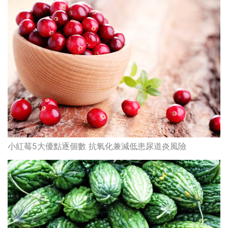
小紅莓5大優點逐個數 抗氧化兼減低患尿道炎風險