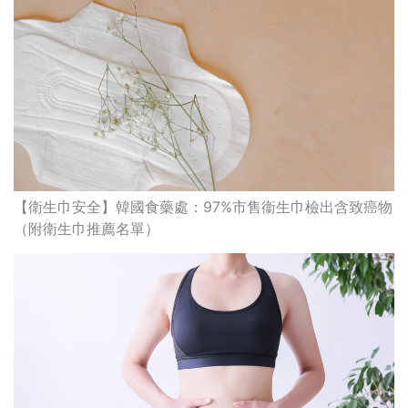
【衛生巾安全】韓國食藥處：97%市售衞生巾檢出含致癌物
（附衛生巾推薦名單）