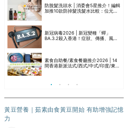
防脫髮洗頭水 | 消委會5星推介！編輯
的
加推10款防掉髮洗髮水比較：位元
甲
堂、呂、PANTOGAR、純素有機、咖
啡因洗髮水
巾
新冠病毒2026 | 新冠變種「蟬」
BA.3.2殺入香港！症狀、傳播、風險
與預防方法一文睇
等
素食自助餐/素食餐廳推介2026 | 14
間香港新派法式/西式/中式/印度/東南
亞/港式/Fusion素食齋菜必試:樂園素
食、無肉食、素年(持續更新)
黃豆營養｜茹素由食黃豆開始 有助增強記憶
力