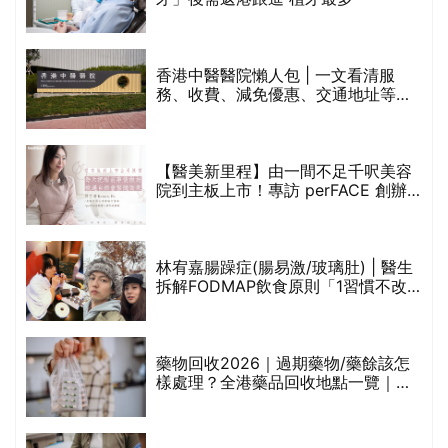
香港中醫醫院懶人包 | 一文看清服
務、收費、減免優惠、交通地址等
(附預約連結+更多中醫診所資訊)
【醫美新里程】由一間不足千呎美容
院到主板上市！專訪 perFACE 創辦
人符芷晴：逆巿擴張，以人為本構建
醫美版圖
林宥嘉腸躁症(腸易激/玻璃肚) | 醫生
的
拆解FODMAP飲食原則「1習慣不改
甲
變，服藥難根治」
折
藥物回收2026｜過期藥物/藥餘該怎
樣處理？全港藥品回收地點一覽｜屈
臣氏、萬寧、首衛、綠領行動等