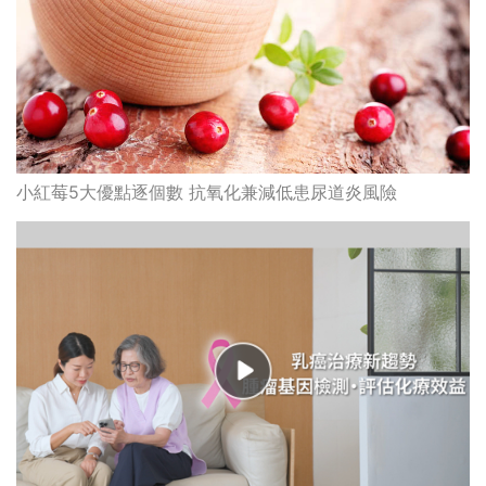
小紅莓5大優點逐個數 抗氧化兼減低患尿道炎風險