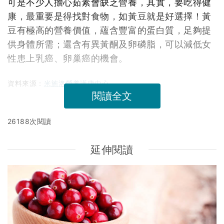
可是不少人擔心茹素會缺乏營養，其實，要吃得健
康，最重要是得找對食物，如黃豆就是好選擇！黃
豆有極高的營養價值，蘊含豐富的蛋白質，足夠提
供身體所需；還含有異黃酮及卵磷脂，可以減低女
性患上乳癌、卵巢癌的機會。
資料來源：
米施洛營養護康中心
閱讀全文
26188次閱讀
延伸閱讀