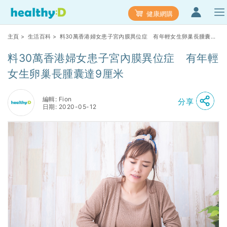
健康網購
主頁
>
生活百科
> 料30萬香港婦女患子宮內膜異位症 有年輕女生卵巢長腫囊達
9厘米
料30萬香港婦女患子宮內膜異位症 有年輕
女生卵巢長腫囊達9厘米
編輯: Fion
分享
日期: 2020-05-12