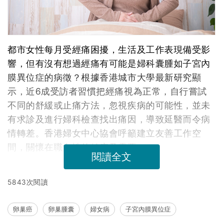
都市女性每月受經痛困擾，生活及工作表現備受影
響，但有沒有想過經痛有可能是婦科囊腫如子宮內
膜異位症的病徵？根據香港城市大學最新研究顯
示，近6成受訪者習慣把經痛視為正常，自行嘗試
不同的舒緩或止痛方法，忽視疾病的可能性，並未
有求診及進行婦科檢查找出痛因，導致延醫而令病
情轉差。香港婦女中心協會呼籲建立友善工作空
間，關懷在職女性的健康及需要。
閱讀全文
5843次閱讀
卵巢癌
卵巢腫囊
婦女病
子宮內膜異位症