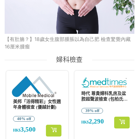
【有肚腩？】18歲女生腹部腫脹以為自己肥 檢查驚覺內藏
16厘米腫瘤