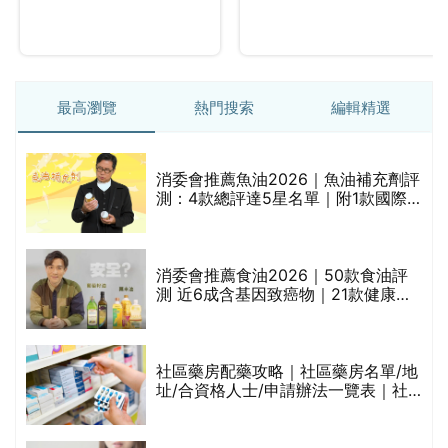
最高瀏覽
熱門搜索
編輯精選
消委會推薦魚油2026｜魚油補充劑評
測：4款總評達5星名單｜附1款國際
魚油標準5星認證 針對2毒物測試 均
通過消委會標準
評
消委會推薦食油2026｜50款食油評
測 近6成含基因致癌物｜21款健康煮
食油總評達5星滿分名單(初榨橄欖油/
橄欖油/牛油果油/米糠油/芥花籽油/花
生油等)
社區藥房配藥攻略｜社區藥房名單/地
址/合資格人士/申請辦法一覽表｜社
禁
區藥房是甚麼？可以申請藥物資助計
劃？（持續更新）