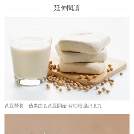
延伸閱讀
黃豆營養｜茹素由食黃豆開始 有助增強記憶力