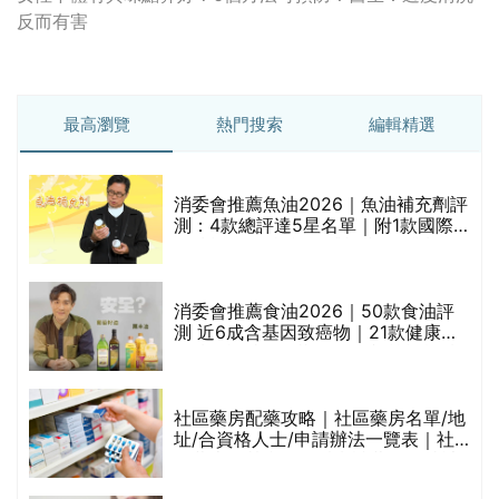
反而有害
最高瀏覽
熱門搜索
編輯精選
消委會推薦魚油2026｜魚油補充劑評
的
測：4款總評達5星名單｜附1款國際
甲
魚油標準5星認證 針對2毒物測試 均
通過消委會標準
消委會推薦食油2026｜50款食油評
測 近6成含基因致癌物｜21款健康煮
食油總評達5星滿分名單(初榨橄欖油/
橄欖油/牛油果油/米糠油/芥花籽油/花
生油等)
評
社區藥房配藥攻略｜社區藥房名單/地
址/合資格人士/申請辦法一覽表｜社
區藥房是甚麼？可以申請藥物資助計
劃？（持續更新）