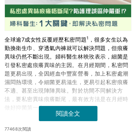
1
全球逾7成女性反覆經歷私密問題
，很多女生以為
勤換衛生巾、穿透氣內褲就可以解決問題，但痕癢
異味仍然不斷出現。婦科醫生林映玫表示，細菌是
引發私密處痕癢異味的主因。在月經期間，私密問
題更易出現，全因經血中豐富營養，加上私密處潮
濕悶熱環境，令細菌更易滋生，更易引起私密痕癢
不適、甚至出現陣陣異味。對於坊間不同解決方
法，要私密異味痕癢斷尾，最有效方法是在月經時
做好抑菌第一步。
閱讀全文
77468次閱讀