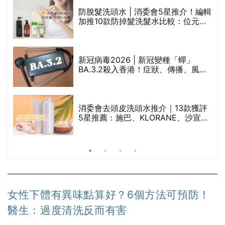
防脫髮洗頭水 | 消委會5星推介！編輯
加推10款防掉髮洗髮水比較：位元
禁
堂、呂、PANTOGAR、純素有機、咖
啡因洗髮水
新冠病毒2026 | 新冠變種「蟬」
BA.3.2殺入香港！症狀、傳播、風險
與預防方法一文睇
腩
消委會去頭皮洗頭水推介｜13款獲評
5星推薦：施巴、KLORANE、沙宣、
呂、LUX等上榜｜4款含歐盟禁用成分
吡硫鎓鋅！
女性下體有異味點算好？6個方法可預防！
醫生：過度清洗反而有害