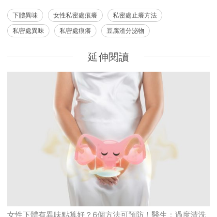
下體異味
女性私密處痕癢
私密處止癢方法
私密處異味
私密處痕癢
豆腐渣分泌物
延伸閱讀
女性下體有異味點算好？6個方法可預防！醫生：過度清洗