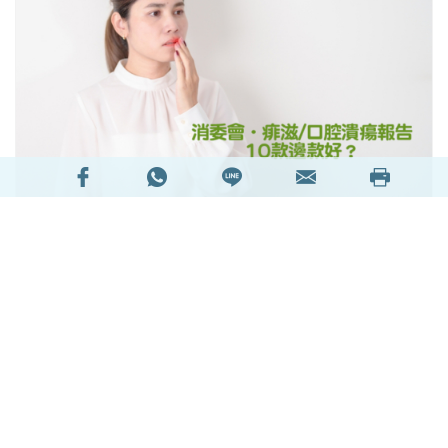
痱滋（口腔潰瘍）
雖是口腔內微小傷口，但其引起
的劇烈疼痛常嚴重影響患者咀嚼、吞嚥及說話，造
成日常生活極大困擾。一般情況下，痱滋多於一至
兩周內自行癒合，但許多患者仍會透過選用痱滋藥
膏、口腔潰瘍貼或啫喱凝膠等，以加速痱滋癒合、
減輕不適，並降低口腔潰瘍復發機率。消委會搜羅
市面上10款聲稱有效改善或治療痱滋的軟膏及啫喱