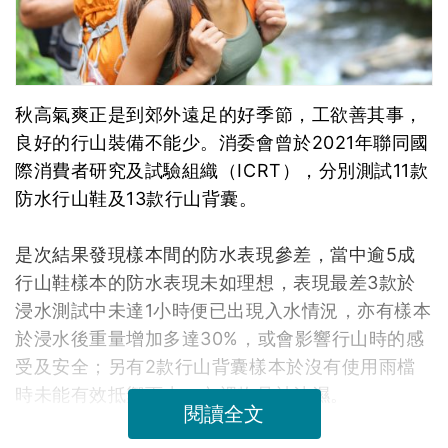
秋高氣爽正是到郊外遠足的好季節，工欲善其事，
良好的行山裝備不能少。消委會曾於2021年聯同國
際消費者研究及試驗組織（ICRT），分別測試11款
防水行山鞋及13款行山背囊。
是次結果發現樣本間的防水表現參差，當中逾5成
行山鞋樣本的防水表現未如理想，表現最差3款於
浸水測試中未達1小時便已出現入水情況，亦有樣本
於浸水後重量增加多達30%，或會影響行山時的感
受及安全；另有2款行山背囊樣本於沒有使用雨檔
時未能有效抵禦雨水，內裡物品被沾濕。
閱讀全文