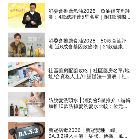
消委會推薦魚油2026｜魚油補充劑評
測：4款總評達5星名單｜附1款國際
魚油標準5星認證 針對2毒物測試 均
通過消委會標準
消委會推薦食油2026｜50款食油評
的
測 近6成含基因致癌物｜21款健康煮
甲
食油總評達5星滿分名單(初榨橄欖油/
橄欖油/牛油果油/米糠油/芥花籽油/花
生油等)
社區藥房配藥攻略｜社區藥房名單/地
址/合資格人士/申請辦法一覽表｜社
禁
區藥房是甚麼？可以申請藥物資助計
劃？（持續更新）
評
防脫髮洗頭水 | 消委會5星推介！編輯
加推10款防掉髮洗髮水比較：位元
堂、呂、PANTOGAR、純素有機、咖
啡因洗髮水
新冠病毒2026 | 新冠變種「蟬」
BA.3.2殺入香港！症狀、傳播、風險