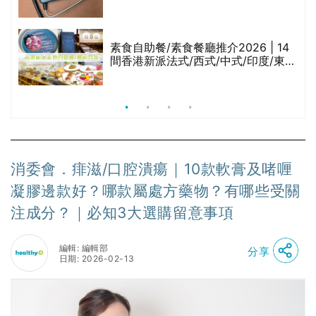
與預防方法一文睇
腩
素食自助餐/素食餐廳推介2026 | 14
間香港新派法式/西式/中式/印度/東南
亞/港式/Fusion素食齋菜必試:樂園素
食、無肉食、素年(持續更新)
消委會．痱滋/口腔潰瘍｜10款軟膏及啫喱
凝膠邊款好？哪款屬處方藥物？有哪些受關
注成分？｜必知3大選購留意事項
編輯: 編輯部
分享
日期: 2026-02-13