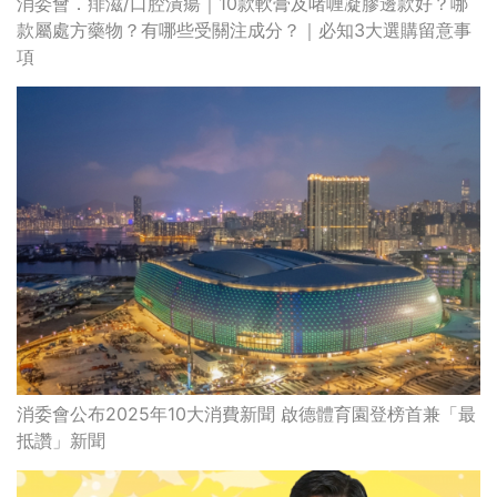
消委會．痱滋/口腔潰瘍｜10款軟膏及啫喱凝膠邊款好？哪
款屬處方藥物？有哪些受關注成分？｜必知3大選購留意事
項
消委會公布2025年10大消費新聞 啟德體育園登榜首兼「最
抵讚」新聞