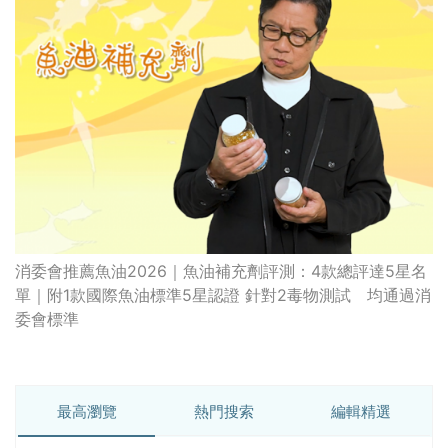
消委會推薦魚油2026｜魚油補充劑評測：4款總評達5星名
單｜附1款國際魚油標準5星認證 針對2毒物測試 均通過消
委會標準
最高瀏覽
熱門搜索
編輯精選