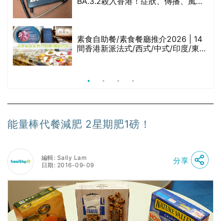
BA.3.2殺入香港！症狀、傳播、風險
與預防方法一文睇
等
素食自助餐/素食餐廳推介2026 | 14
間香港新派法式/西式/中式/印度/東南
亞/港式/Fusion素食齋菜必試:樂園素
食、無肉食、素年(持續更新)
能量棒代餐減肥 2星期肥1磅！
編輯: Sally Lam
分享
日期: 2016-09-09