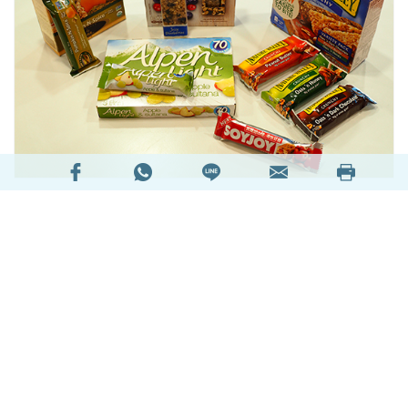
胃口天生像黑洞，剛食完飯又見餓，吃零食又怕
肥，點算好？
能量棒標榜「營養價值豐富」、「飽肚感強」、
「含健康纖維」等，甚至有人代替正餐用來減肥，
驟看似乎是一個「好」選擇，然而，事實往往都是
殘忍的：能量棒減肥，愈食愈肥呀！