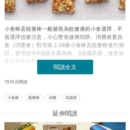
小食棒及能量棒一般被視為較健康的小食選擇，不
過選擇也要注意，小心墮進健康陷阱。消費者委員
會（消委會）對市面上38種小食棒及能量棒進行測
試，發現當中9成樣本屬高糖、3成屬高脂，進食過
量容易導致肥胖。
閱讀全文
7925次閱讀
小食棒
能量棒
高糖
高脂肪
延伸閱讀