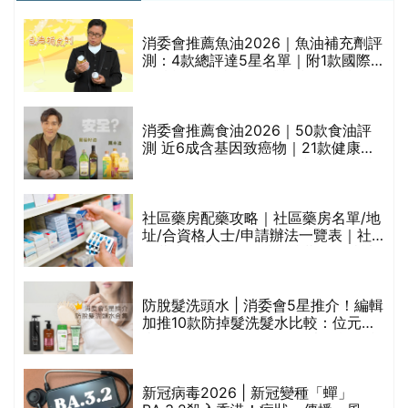
消委會推薦魚油2026｜魚油補充劑評
測：4款總評達5星名單｜附1款國際
魚油標準5星認證 針對2毒物測試 均
通過消委會標準
評
消委會推薦食油2026｜50款食油評
測 近6成含基因致癌物｜21款健康煮
食油總評達5星滿分名單(初榨橄欖油/
橄欖油/牛油果油/米糠油/芥花籽油/花
生油等)
社區藥房配藥攻略｜社區藥房名單/地
址/合資格人士/申請辦法一覽表｜社
禁
區藥房是甚麼？可以申請藥物資助計
劃？（持續更新）
防脫髮洗頭水 | 消委會5星推介！編輯
的
加推10款防掉髮洗髮水比較：位元
甲
堂、呂、PANTOGAR、純素有機、咖
啡因洗髮水
巾
新冠病毒2026 | 新冠變種「蟬」