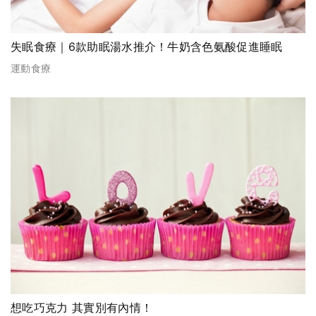
失眠食療｜6款助眠湯水推介！牛奶含色氨酸促進睡眠
運動食療
想吃巧克力 其實別有內情！