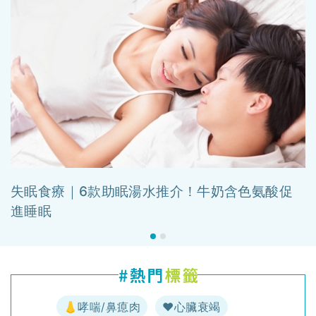
失眠食療｜6款助眠湯水推介！牛奶含色氨酸促
進睡眠
👃哮喘/鼻瘜肉
♥️心臟衰竭