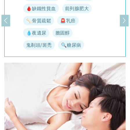
🩸缺鐵性貧血
前列腺肥大
🦴骨質疏鬆
🚨乳癌
上一頁
下
💧夜遺尿
膽固醇
鬼剃頭/斑禿
🔍糖尿病