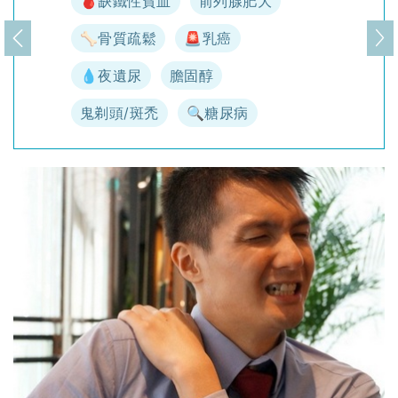
🩸缺鐵性貧血
前列腺肥大
🦴骨質疏鬆
🚨乳癌
上一頁
下
💧夜遺尿
膽固醇
鬼剃頭/斑禿
🔍糖尿病