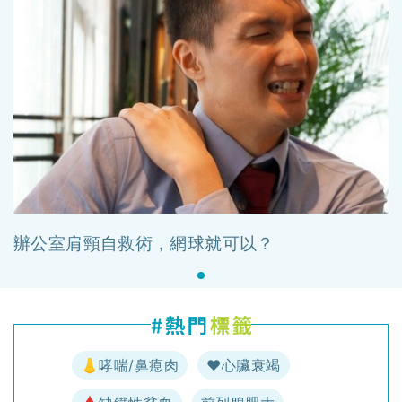
辦公室肩頸自救術，網球就可以？
👃哮喘/鼻瘜肉
♥️心臟衰竭