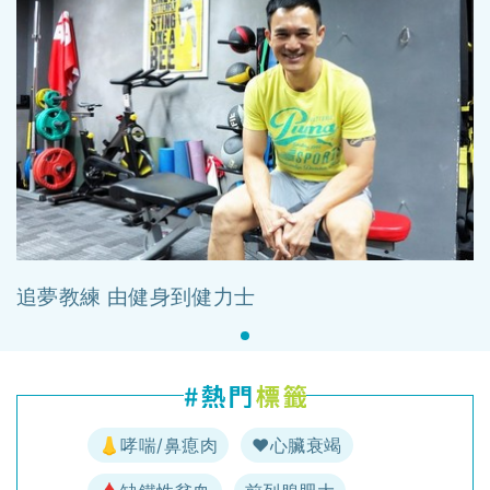
追夢教練 由健身到健力士
👃哮喘/鼻瘜肉
♥️心臟衰竭