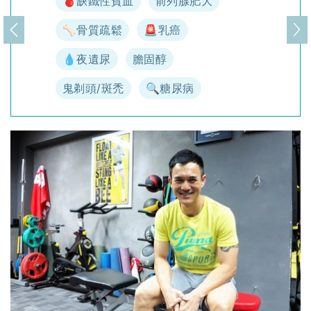
🩸缺鐵性貧血
前列腺肥大
🦴骨質疏鬆
🚨乳癌
上一頁
下
💧夜遺尿
膽固醇
鬼剃頭/斑禿
🔍糖尿病