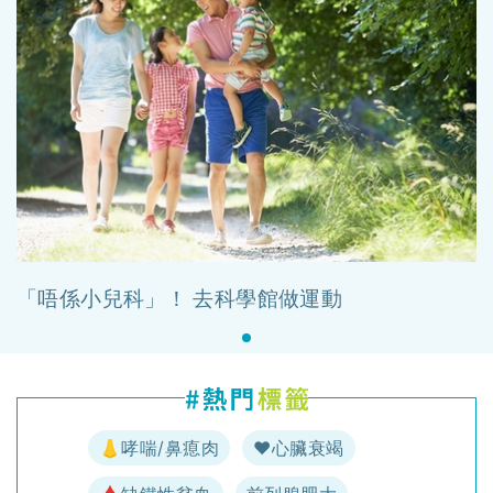
「唔係小兒科」！ 去科學館做運動
👃哮喘/鼻瘜肉
♥️心臟衰竭