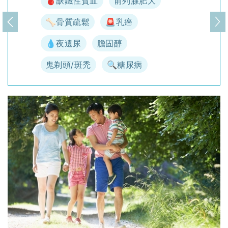
🩸缺鐵性貧血
前列腺肥大
🦴骨質疏鬆
🚨乳癌
上一頁
下
💧夜遺尿
膽固醇
鬼剃頭/斑禿
🔍糖尿病