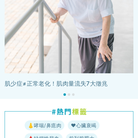
肌少症≠正常老化！肌肉量流失7大徵兆
👃哮喘/鼻瘜肉
♥️心臟衰竭