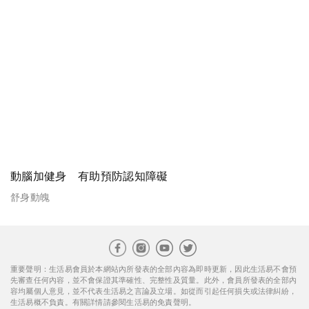
動腦加健身 有助預防認知障礙
舒身動魄
重要聲明：生活易會員於本網站內所發表的全部內容為即時更新，因此生活易不會預
先審查任何內容，並不會保證其準確性、完整性及質量。此外，會員所發表的全部內
容均屬個人意見，並不代表生活易之言論及立場。如從而引起任何損失或法律糾紛，
生活易概不負責。有關詳情請參閱生活易的免責聲明。