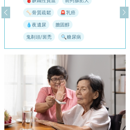
🩸缺鐵性貧血
前列腺肥大
🦴骨質疏鬆
🚨乳癌
上一頁
下
💧夜遺尿
膽固醇
鬼剃頭/斑禿
🔍糖尿病