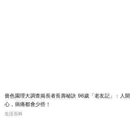
嗇色園理大調查揭長者長壽秘訣 96歲「老友記」：人開
心，病痛都會少些！
生活百科