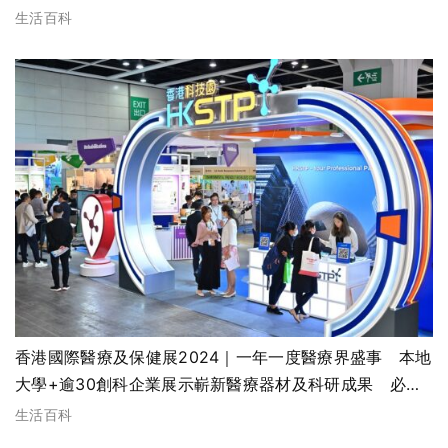
生活百科
香港國際醫療及保健展2024｜一年一度醫療界盛事 本地
大學+逾30創科企業展示嶄新醫療器材及科研成果 必到5
大展區率先睇
生活百科